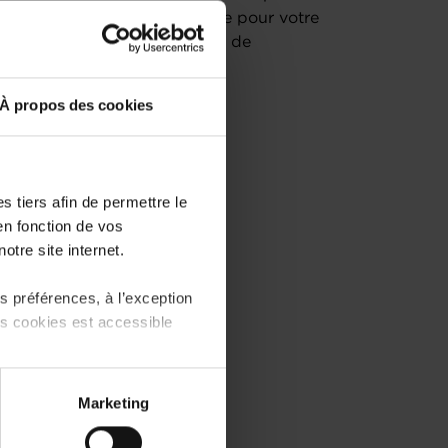
e stratégie financière efficace pour votre
n 2 parties, suivi d’une session de
À propos des cookies
dées.
 tiers afin de permettre le
en fonction de vos
otre site internet.
?
 préférences, à l’exception
 plan ?
ts cookies est accessible
plan ?
 partage sur les réseaux
Marketing
) peuvent être affectées en
jet