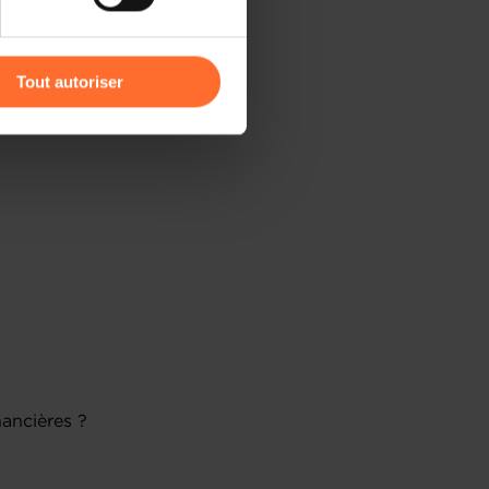
r l’icône flottante en bas à
Tout autoriser
amenés à traiter vos données
de protection des données
ancières ?