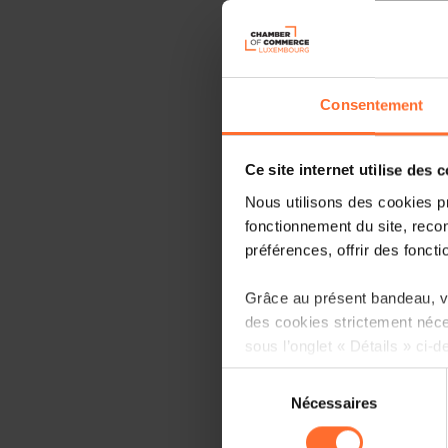
Consentement
Ce site internet utilise des 
Nous utilisons des cookies p
fonctionnement du site, recon
préférences, offrir des foncti
Grâce au présent bandeau, vo
des cookies strictement néce
sous l’onglet « Détails » ci-d
Sélection
Il est précisé que la navigati
Nécessaires
du
sociaux, sauvegarde des préfé
consentement
cas de refus de tous les coo