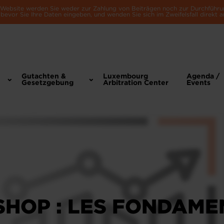
e Website werden Sie weder zur Zahlung von Beiträgen noch zur Durchführu
bevor Sie Ihre Daten eingeben, und wenden Sie sich im Zweifelsfall direkt a
Gutachten &
Luxembourg
Agenda /
Gesetzgebung
Arbitration Center
Events
HOP : LES FONDAME