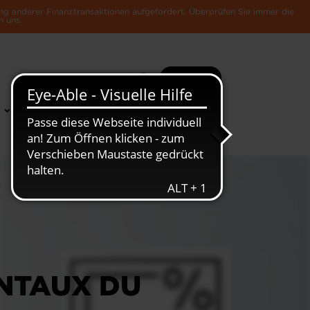
ng anderer Finanztransaktionen aufgefordert. Überprüfen Sie immer die
n uns.
Suche
Mehr
News &
Die Luxemburger
Publikationen
Wirtschaft
NTAUX DU