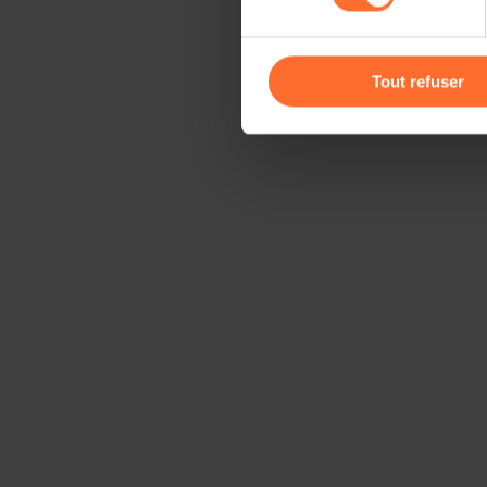
Vous avez la possibilité de m
gauche de chaque page.
Tout refuser
Pour de plus amples informat
personnelles, vous pouvez c
personnelles
.