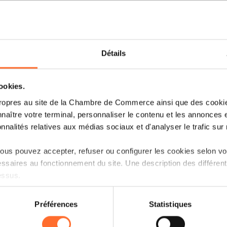
développer un plan solide et élaborer un
entreprise, à travers un tutoriel divisé e
questions-réponses en direct.
Détails
Voici un aperçu des thématiques abor
cookies.
ropres au site de la Chambre de Commerce ainsi que des cookies
Première partie : Business Plan
naître votre terminal, personnaliser le contenu et les annonces 
onnalités relatives aux médias sociaux et d'analyser le trafic sur n
Pourquoi rédiger un business plan 
us pouvez accepter, refuser ou configurer les cookies selon vos
Qui a besoin de rédiger un business
ssaires au fonctionnement du site. Une description des différen
Quand faut-il rédiger son business 
essus.
on sur le site et certaines fonctionnalités (ex : lecture de vidéos,
Etudier la faisabilité de son projet.
Préférences
Statistiques
rences de lecture vidéo, personnalisation de l’affichage du site
Préparer la mise en place de son pro
kies ou des cookies non nécessaires.