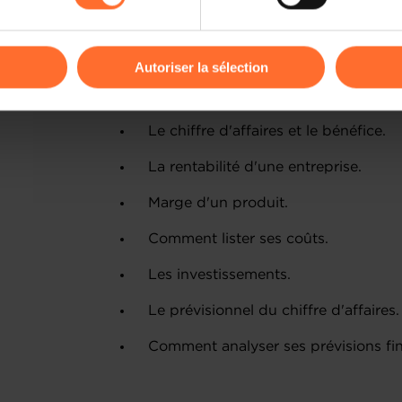
odifier ou retirer votre consentement à tout moment en cliquant su
2ème partie : Plan financier
Autoriser la sélection
Les notions financières clés :
ions sur la manière dont nous utilisons lescookies et sommes 
onsulter notre
Charte d’usage des cookies
et notre
Politique 
Le chiffre d'affaires et le bénéfice.
La rentabilité d'une entreprise.
Marge d'un produit.
Comment lister ses coûts.
Les investissements.
Le prévisionnel du chiffre d'affaires.
Comment analyser ses prévisions fin