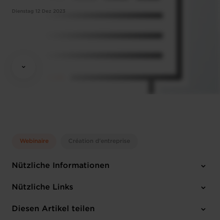
Dienstag 12 Dez 2023
Webinaire
Création d'entreprise
Nützliche Informationen
Dienstag 12 Dez 2023
Nützliche Links
14:30 - 16:00
Online Workshop
Diesen Artikel teilen
Anmelden
Französisch