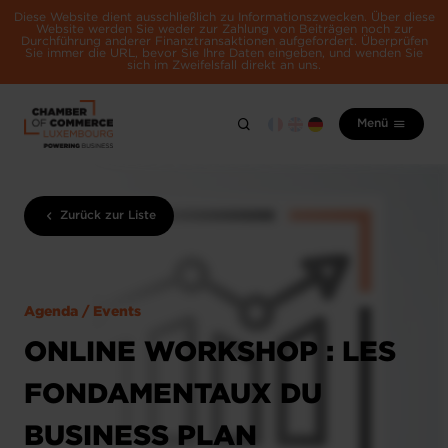
Diese Website dient ausschließlich zu Informationszwecken. Über diese
Website werden Sie weder zur Zahlung von Beiträgen noch zur
Durchführung anderer Finanztransaktionen aufgefordert. Überprüfen
Sie immer die URL, bevor Sie Ihre Daten eingeben, und wenden Sie
sich im Zweifelsfall direkt an uns.
Menü
Zurück zur Liste
Agenda / Events
ONLINE WORKSHOP : LES
FONDAMENTAUX DU
BUSINESS PLAN