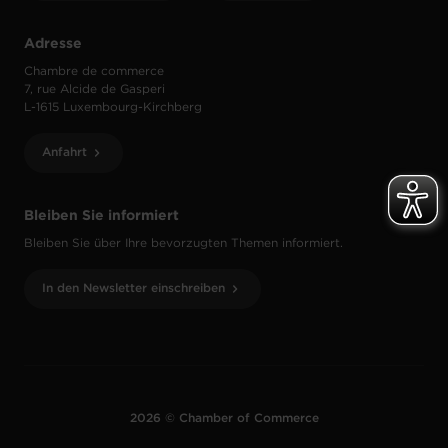
Adresse
Chambre de commerce
7, rue Alcide de Gasperi
L-1615 Luxembourg-Kirchberg
Anfahrt
Bleiben Sie informiert
Bleiben Sie über Ihre bevorzugten Themen informiert.
In den Newsletter einschreiben
2026 © Chamber of Commerce