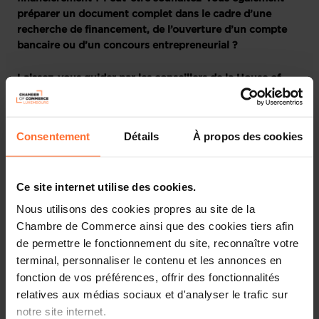
préparer un document complet dans le cadre d’une
recherche de financement, de l’ouverture d’un compte
bancaire ou d’un concours entrepreneurial ?
Laissez-vous guider par les conseillers de la House of
Entrepreneurship, le point de contact unique pour les
entrepreneurs au Luxembourg
Consentement
Détails
À propos des cookies
Participez à notre prochaine session dédiée aux
fondamentaux du Business Plan et du Plan financier. Elle
vous fournira toutes les informations nécessaires pour
Ce site internet utilise des cookies.
développer un plan solide et élaborer une stratégie
financière efficace pour votre entreprise, à travers un
Nous utilisons des cookies propres au site de la
tutoriel divisé en 2 parties, suivi d’une session de
Chambre de Commerce ainsi que des cookies tiers afin
questions-réponses en direct.
de permettre le fonctionnement du site, reconnaître votre
terminal, personnaliser le contenu et les annonces en
Voici un aperçu des thématiques abordées.
fonction de vos préférences, offrir des fonctionnalités
relatives aux médias sociaux et d'analyser le trafic sur
Première partie : Business Plan
notre site internet.