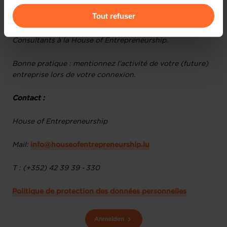
Comment analyser ses prévisions financières ?
Pour de plus amples informations sur la manière dont
Tout refuser
nous utilisons lescookies et sommes amenés à traiter
Animation : Loic Guelfi et Daniel Milano, Business
vos données personnelles, vous pouvez consulter notre
Consultants à la House of Entrepreneurship.
Charte d’usage des cookies
et notre
Politique de
protection des données personnelles
.
Bonne pratique : mentionnez l’activité de votre (future)
entreprise lors de votre connexion.
Contact :
House of Entrepreneurship
Mail:
info@houseofentrepreneurship.lu
T : (+352) 42 39 39 - 330
Politique de protection des données personnelles
Anmelden