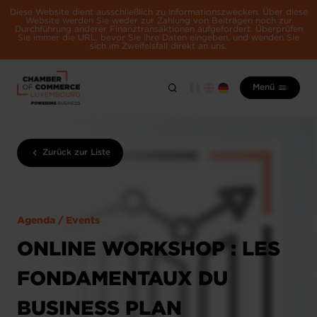
Diese Website dient ausschließlich zu Informationszwecken. Über diese
Website werden Sie weder zur Zahlung von Beiträgen noch zur
Durchführung anderer Finanztransaktionen aufgefordert. Überprüfen
Sie immer die URL, bevor Sie Ihre Daten eingeben, und wenden Sie
sich im Zweifelsfall direkt an uns.
Menü
Zurück zur Liste
Agenda / Events
ONLINE WORKSHOP : LES
FONDAMENTAUX DU
BUSINESS PLAN