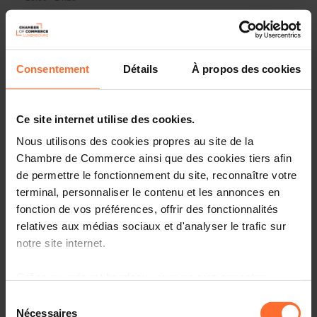
Online Workshop
Französisch
Nützliche Links
Consentement
Détails
À propos des cookies
Anmelden
Ce site internet utilise des cookies.
Nous utilisons des cookies propres au site de la
Diesen Artikel teilen
Chambre de Commerce ainsi que des cookies tiers afin
de permettre le fonctionnement du site, reconnaître votre
terminal, personnaliser le contenu et les annonces en
fonction de vos préférences, offrir des fonctionnalités
relatives aux médias sociaux et d'analyser le trafic sur
notre site internet.
Grâce au présent bandeau, vous pouvez accepter,
refuser ou configurer les cookies selon vos préférences,
Sélection
Découvrez les aides étatiques pour vos projets d’entreprise !
à l’exception des cookies strictement nécessaires au
Nécessaires
du