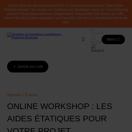
Diese Website dient ausschließlich zu Informationszwecken. Über diese
Website werden Sie weder zur Zahlung von Beiträgen noch zur Durchführung
anderer Finanztransaktionen aufgefordert. Überprüfen Sie immer die URL,
bevor Sie Ihre Daten eingeben, und wenden Sie sich im Zweifelsfall direkt an
uns.
Menü
Zurück zur Liste
Agenda / Events
ONLINE WORKSHOP : LES
AIDES ÉTATIQUES POUR
VOTRE PROJET