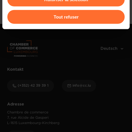
Anmelden
Pour de plus amples informations sur la manière dont
Tout refuser
nous utilisons lescookies et sommes amenés à traiter
vos données personnelles, vous pouvez consulter notre
Charte d’usage des cookies
et notre
Politique de
protection des données personnelles
.
Kontakt
(+352) 42 39 39 1
info@cc.lu
Adresse
Chambre de commerce
7, rue Alcide de Gasperi
L-1615 Luxembourg-Kirchberg