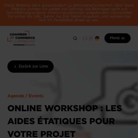
Diese Website dient ausschließlich zu Informationszwecken. Über diese
Website werden Sie weder zur Zahlung von Beiträgen noch zur
Durchführung anderer Finanztransaktionen aufgefordert. Überprüfen
Sie immer die URL, bevor Sie Ihre Daten eingeben, und wenden Sie
sich im Zweifelsfall direkt an uns.
Menü
Zurück zur Liste
Agenda / Events
ONLINE WORKSHOP : LES
AIDES ÉTATIQUES POUR
VOTRE PROJET