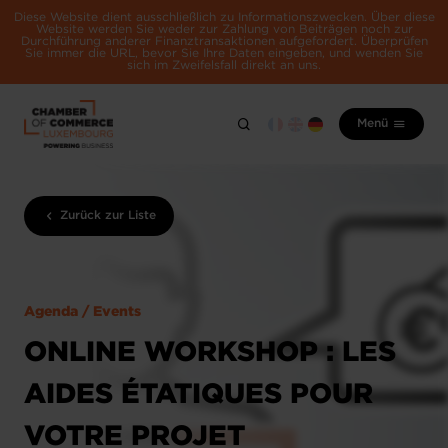
Diese Website dient ausschließlich zu Informationszwecken. Über diese
Website werden Sie weder zur Zahlung von Beiträgen noch zur
Durchführung anderer Finanztransaktionen aufgefordert. Überprüfen
Sie immer die URL, bevor Sie Ihre Daten eingeben, und wenden Sie
sich im Zweifelsfall direkt an uns.
Menü
Zurück zur Liste
Agenda / Events
ONLINE WORKSHOP : LES
AIDES ÉTATIQUES POUR
VOTRE PROJET