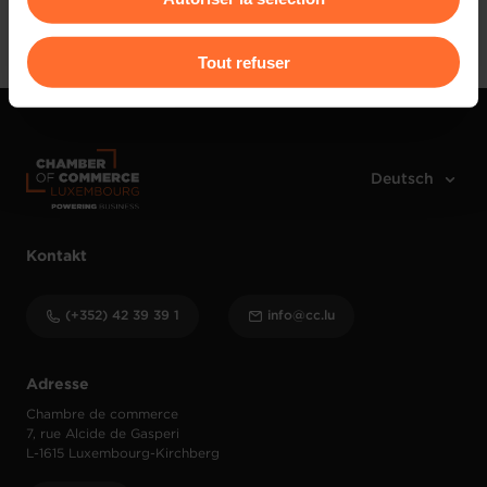
Anmelden
Pour de plus amples informations sur la manière dont
Tout refuser
nous utilisons lescookies et sommes amenés à traiter
vos données personnelles, vous pouvez consulter notre
Charte d’usage des cookies
et notre
Politique de
protection des données personnelles
.
Kontakt
(+352) 42 39 39 1
info@cc.lu
Adresse
Chambre de commerce
7, rue Alcide de Gasperi
L-1615 Luxembourg-Kirchberg