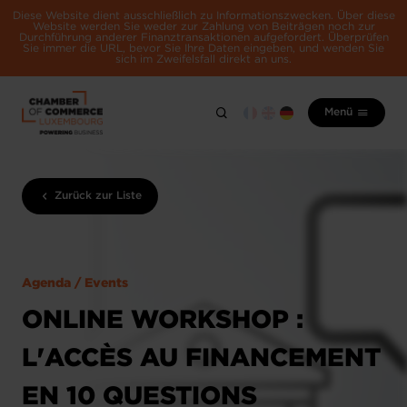
Diese Website dient ausschließlich zu Informationszwecken. Über diese
Website werden Sie weder zur Zahlung von Beiträgen noch zur
Durchführung anderer Finanztransaktionen aufgefordert. Überprüfen
Sie immer die URL, bevor Sie Ihre Daten eingeben, und wenden Sie
sich im Zweifelsfall direkt an uns.
Menü
Zurück zur Liste
Agenda / Events
ONLINE WORKSHOP :
L'ACCÈS AU FINANCEMENT
EN 10 QUESTIONS