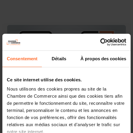
Consentement
Détails
À propos des cookies
Ce site internet utilise des cookies.
Nous utilisons des cookies propres au site de la
Chambre de Commerce ainsi que des cookies tiers afin
Vous êtes entrepreneur et cherchez à financer vos
de permettre le fonctionnement du site, reconnaître votre
projets professionnels ? Découvrez les informations-clé
terminal, personnaliser le contenu et les annonces en
sur l’accès au financement à travers 10 questions-
fonction de vos préférences, offrir des fonctionnalités
réponses essentielles. Ce workshop vous offre une
relatives aux médias sociaux et d'analyser le trafic sur
présentation sommaire et des astuces pratiques pour
notre site internet.