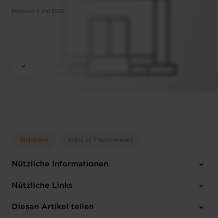
Mittwoch 6 Mai 2026
Webinaire
Aides et Financements
Nützliche Informationen
Mittwoch 6 Mai 2026
Nützliche Links
13:30 - 14:00
Online Workshop
Diesen Artikel teilen
Anmelden
Französisch