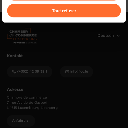
Pour de plus amples informations sur la manière dont
Tout refuser
nous utilisons lescookies et sommes amenés à traiter
vos données personnelles, vous pouvez consulter notre
Charte d’usage des cookies
et notre
Politique de
protection des données personnelles
.
Kontakt
(+352) 42 39 39 1
info@cc.lu
Adresse
Chambre de commerce
7, rue Alcide de Gasperi
L-1615 Luxembourg-Kirchberg
Anfahrt