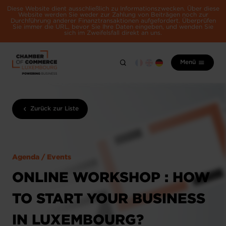
Diese Website dient ausschließlich zu Informationszwecken. Über diese
Website werden Sie weder zur Zahlung von Beiträgen noch zur
Durchführung anderer Finanztransaktionen aufgefordert. Überprüfen
Sie immer die URL, bevor Sie Ihre Daten eingeben, und wenden Sie
sich im Zweifelsfall direkt an uns.
Menü
Zurück zur Liste
Agenda / Events
ONLINE WORKSHOP : HOW
TO START YOUR BUSINESS
IN LUXEMBOURG?