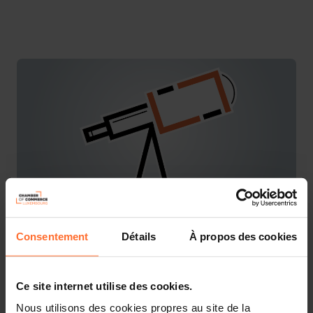
Consentement
Détails
À propos des cookies
You are starting a business from scratch or buying an
existing one in Luxembourg? Let’s get guided by the
advisors of the House of Entrepreneurship, the single
point of contact for entrepreneurs.
Ce site internet utilise des cookies.
Nous utilisons des cookies propres au site de la