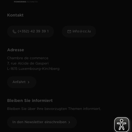
Kontakt
(+352) 42 39 39 1
info@cc.lu
Adresse
Chambre de commerce
7, rue Alcide de Gasperi
L-1615 Luxembourg-Kirchberg
Anfahrt
Bleiben Sie informiert
Bleiben Sie über Ihre bevorzugten Themen informiert.
In den Newsletter einschreiben