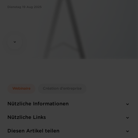
Dienstag 19 Aug 2025
Webinaire
Création d'entreprise
Nützliche Informationen
Dienstag 19 Aug 2025
Nützliche Links
10:00 - 12:00
Online Workshop
Diesen Artikel teilen
Anmelden
Englisch