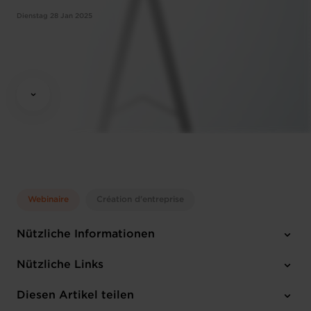
Dienstag 28 Jan 2025
Webinaire
Création d'entreprise
Nützliche Informationen
Dienstag 28 Jan 2025
Nützliche Links
10:00 - 12:00
Online Workshop
Diesen Artikel teilen
Anmelden
Englisch