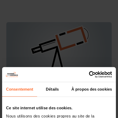
Consentement
Détails
À propos des cookies
You are starting a business from scratch or buying an
existing one in Luxembourg? Let’s get guided by the
advisors of the House of Entrepreneurship, the single
point of contact for entrepreneurs.
Ce site internet utilise des cookies.
Nous utilisons des cookies propres au site de la