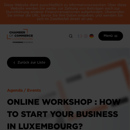
Diese Website dient ausschließlich zu Informationszwecken. Über diese
Website werden Sie weder zur Zahlung von Beiträgen noch zur
Durchführung anderer Finanztransaktionen aufgefordert. Überprüfen
Sie immer die URL, bevor Sie Ihre Daten eingeben, und wenden Sie
sich im Zweifelsfall direkt an uns.
Menü
Zurück zur Liste
Agenda / Events
ONLINE WORKSHOP : HOW
TO START YOUR BUSINESS
IN LUXEMBOURG?