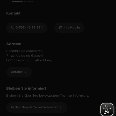
Kontakt
(+352) 42 39 39 1
info@cc.lu
Adresse
Chambre de commerce
7, rue Alcide de Gasperi
L-1615 Luxembourg-Kirchberg
Anfahrt
Bleiben Sie informiert
Bleiben Sie über Ihre bevorzugten Themen informiert.
In den Newsletter einschreiben