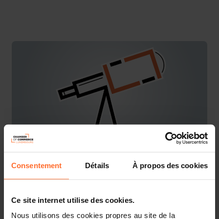
Consentement
Détails
À propos des cookies
You are starting a business from scratch or buying an
existing one in Luxembourg? Let’s get guided by the
advisors of the House of Entrepreneurship, the single
point of contact for entrepreneurs.
Ce site internet utilise des cookies.
Nous utilisons des cookies propres au site de la