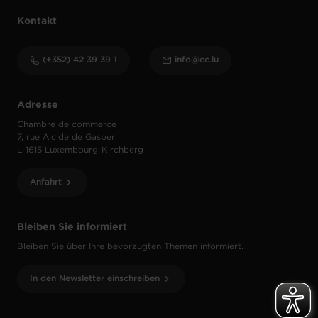
Kontakt
(+352) 42 39 39 1
info@cc.lu
Adresse
Chambre de commerce
7, rue Alcide de Gasperi
L-1615 Luxembourg-Kirchberg
Anfahrt
Bleiben Sie informiert
Bleiben Sie über Ihre bevorzugten Themen informiert.
In den Newsletter einschreiben