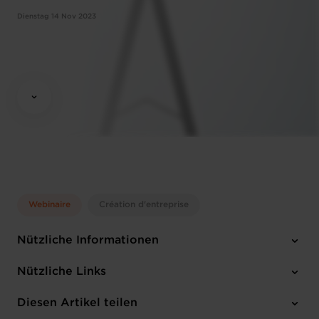
Dienstag 14 Nov 2023
Webinaire
Création d'entreprise
Nützliche Informationen
Dienstag 14 Nov 2023
Nützliche Links
10:00 - 12:00
Online Workshop
Diesen Artikel teilen
Anmelden
Englisch