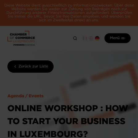
Diese Website dient ausschließlich zu Informationszwecken. Über diese
Website werden Sie weder zur Zahlung von Beiträgen noch zur
Durchführung anderer Finanztransaktionen aufgefordert. Überprüfen
Sie immer die URL, bevor Sie Ihre Daten eingeben, und wenden Sie
sich im Zweifelsfall direkt an uns.
Menü
Zurück zur Liste
Agenda / Events
ONLINE WORKSHOP : HOW
TO START YOUR BUSINESS
IN LUXEMBOURG?