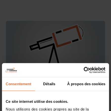
Consentement
Détails
À propos des cookies
You are starting a business from scratch or buying an
existing one in Luxembourg? Let’s get guided by the
advisors of the House of Entrepreneurship, the single
point of contact for entrepreneurs.
Ce site internet utilise des cookies.
Nous utilisons des cookies propres au site de la