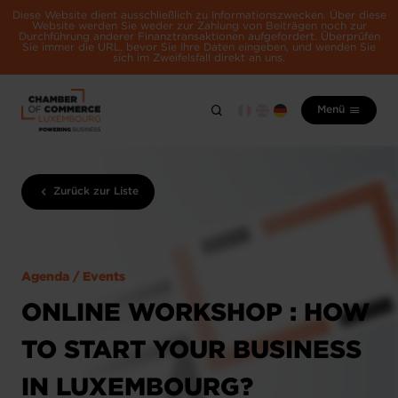
Diese Website dient ausschließlich zu Informationszwecken. Über diese
Website werden Sie weder zur Zahlung von Beiträgen noch zur
Durchführung anderer Finanztransaktionen aufgefordert. Überprüfen
Sie immer die URL, bevor Sie Ihre Daten eingeben, und wenden Sie
sich im Zweifelsfall direkt an uns.
Menü
Zurück zur Liste
Agenda / Events
ONLINE WORKSHOP : HOW
TO START YOUR BUSINESS
IN LUXEMBOURG?