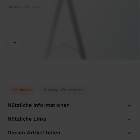
Dienstag 1 Okt 2024
Webinaire
Création d'entreprise
Nützliche Informationen
Dienstag 1 Okt 2024
Nützliche Links
10:00 - 12:00
Online Workshop
Diesen Artikel teilen
Anmelden
Englisch