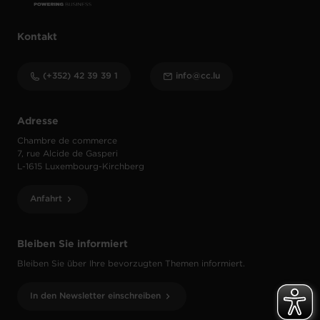
Kontakt
(+352) 42 39 39 1
info@cc.lu
Adresse
Chambre de commerce
7, rue Alcide de Gasperi
L-1615 Luxembourg-Kirchberg
Anfahrt
Bleiben Sie informiert
Bleiben Sie über Ihre bevorzugten Themen informiert.
In den Newsletter einschreiben