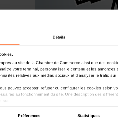
Détails
You are starting a business from scrat
cookies.
Luxembourg? Let’s get guided by the 
ropres au site de la Chambre de Commerce ainsi que des cookies
Entrepreneurship, the single point of 
naître votre terminal, personnaliser le contenu et les annonces 
onnalités relatives aux médias sociaux et d'analyser le trafic sur n
How? Attend the upcoming workshop «H
Luxembourg?» focusing on the ecosyste
us pouvez accepter, refuser ou configurer les cookies selon vos
follow.
ssaires au fonctionnement du site. Une description des différen
essus.
Agenda
on sur le site et certaines fonctionnalités (ex : lecture de vidéos,
Préférences
Statistiques
First part: tutorial in 45 minutes