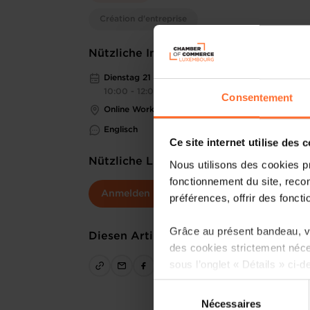
Création d'entreprise
Nützliche Informationen
Dienstag 21 Jul 2026
10:00 - 12:00
Consentement
Online Workshop
Englisch
Ce site internet utilise des 
Nützliche Links
Nous utilisons des cookies p
fonctionnement du site, recon
Anmelden
préférences, offrir des foncti
Grâce au présent bandeau, vo
Diesen Artikel teilen
des cookies strictement néce
sous l’onglet « Détails » ci-d
Sélection
Il est précisé que la navigati
Nécessaires
du