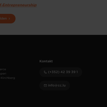
of Entrepreneurship
lden
Kontakt
erce
(+352) 42 39 39 1
speri
-Kirchberg
info@cc.lu