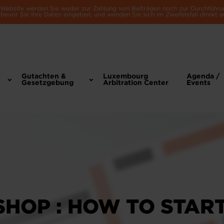
e Website werden Sie weder zur Zahlung von Beiträgen noch zur Durchführu
bevor Sie Ihre Daten eingeben, und wenden Sie sich im Zweifelsfall direkt a
Gutachten &
Luxembourg
Agenda /
Gesetzgebung
Arbitration Center
Events
HOP : HOW TO STAR