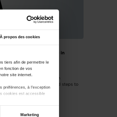
À propos des cookies
ch or buying an existing one in
advisors of the House of
 tiers afin de permettre le
contact for entrepreneurs.
en fonction de vos
otre site internet.
ow to start your business in
m, regulatory framework and steps to
 préférences, à l’exception
ts cookies est accessible
 partage sur les réseaux
Marketing