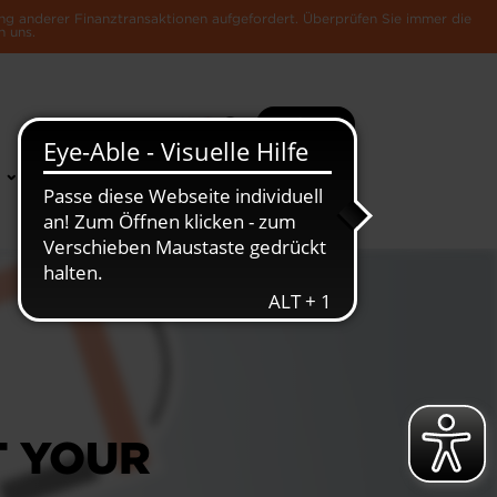
ng anderer Finanztransaktionen aufgefordert. Überprüfen Sie immer die
n uns.
Suche
Mehr
News &
Die Luxemburger
Publikationen
Wirtschaft
T YOUR