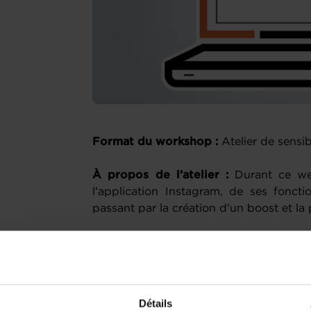
Format du workshop :
Atelier de sensib
À propos de l’atelier :
Durant ce we
l'application Instagram, de ses fonctio
passant par la création d'un boost et la 
Plan de la session :
Introduction
Détails
Formats & fonctionnalités (dont les 