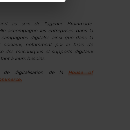
de protection des données
pert au sein de l'agence Brainmade.
lle accompagne les entreprises dans la
s campagnes digitales ainsi que dans la
x sociaux, notamment par le biais de
rise des mécaniques et supports digitaux
ptant à leurs besoins.
 de digitalisation de la
House of
ommerce.