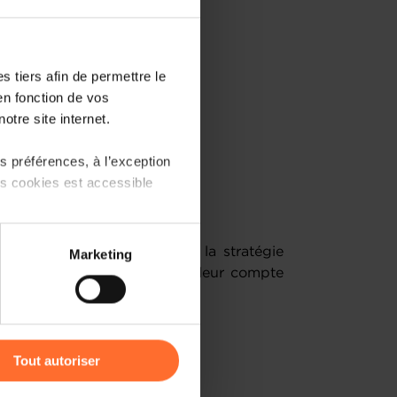
 tiers afin de permettre le
en fonction de vos
otre site internet.
 préférences, à l’exception
ts cookies est accessible
 partage sur les réseaux
 qui veulent se lancer dans la stratégie
Marketing
) peuvent être affectées en
diaire et veulent renforcer leur compte
r l’icône flottante en bas à
Tout autoriser
amenés à traiter vos données