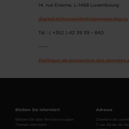
14, rue Erasme, L-1468 Luxembourg
digital(at)houseofentrepreneurship.lu
Tél : ( +352 ) 42 39 39 – 840
-----
Politique de protection des données 
Bleiben Sie informiert
Adresse
Bleiben Sie über Ihre bevorzugten
Chambre de comm
Themen informiert.
7, rue Alcide de Ga