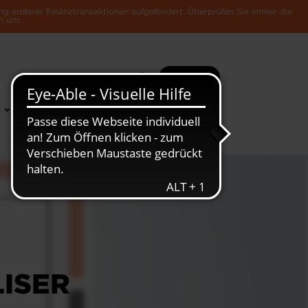
ng anderer Finanztransaktionen aufgefordert. Überprüfen Sie immer die
n uns.
Suche
Mehr
News &
Die Luxemburger
Publikationen
Wirtschaft
ISER