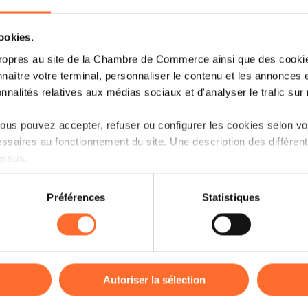
Les hashtags
cookies.
Les types d'interactions
ropres au site de la Chambre de Commerce ainsi que des cookies
naître votre terminal, personnaliser le contenu et les annonces 
Les contenus & Do's & Don'ts
onnalités relatives aux médias sociaux et d'analyser le trafic sur n
La planification des posts
us pouvez accepter, refuser ou configurer les cookies selon vos
Mise en place d'un boost
ssaires au fonctionnement du site. Une description des différen
essus.
Analyse des statistiques
on sur le site et certaines fonctionnalités (ex : lecture de vidéos,
Cible :
Dirigeants établis, porteurs de
Préférences
Statistiques
rences de lecture vidéo, personnalisation de l’affichage du site
Instagram ou qui ont un niveau intermé
kies ou des cookies non nécessaires.
Instagram.
odifier ou retirer votre consentement à tout moment en cliquant su
Inscription ici
Autoriser la sélection
ions sur la manière dont nous utilisons lescookies et sommes 