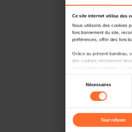
Ce site internet utilise des 
Nous utilisons des cookies p
fonctionnement du site, recon
préférences, offrir des foncti
Grâce au présent bandeau, vo
des cookies strictement néce
sous l’onglet « Détails » ci-d
Sélection
Il est précisé que la navigati
Nécessaires
du
sociaux, sauvegarde des préfé
consentement
cas de refus de tous les coo
Vous avez la possibilité de m
gauche de chaque page.
Tout refuser
Pour de plus amples informat