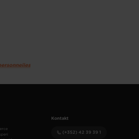
personnelles
Kontakt
erce
(+352) 42 39 39 1
speri