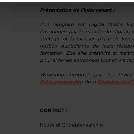
onsulter notre
Charte d’usage des cookies
et notre
Politique 
Présentation de l’intervenant :
Zoé Grégoire est Digital Media Ex
Passionnée par le monde du digital, e
stratégie et la mise en place de leur
gestion quotidienne de leurs réseau
formation. Zoé allie créativité et maît
pour aider les entreprises tout en s'ada
Workshop proposé par le service
Entrepreneurship
de la
Chambre de C
CONTACT :
House of Entrepreneurship