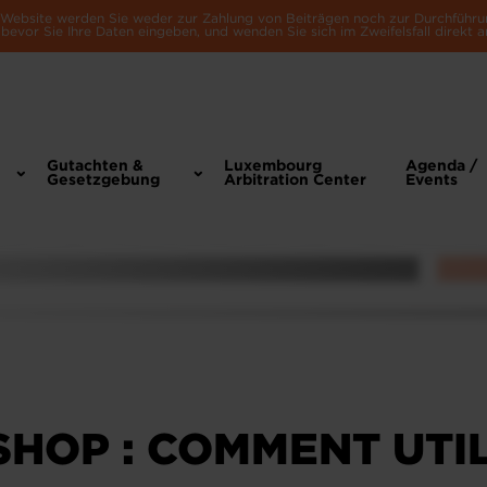
e Website werden Sie weder zur Zahlung von Beiträgen noch zur Durchführu
bevor Sie Ihre Daten eingeben, und wenden Sie sich im Zweifelsfall direkt a
Gutachten &
Luxembourg
Agenda /
Gesetzgebung
Arbitration Center
Events
HOP : COMMENT UTIL