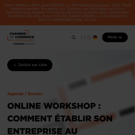
Diese Website dient ausschließlich zu Informationszwecken. Über diese
Website werden Sie weder zur Zahlung von Beiträgen noch zur
Durchführung anderer Finanztransaktionen aufgefordert. Überprüfen
Sie immer die URL, bevor Sie Ihre Daten eingeben, und wenden Sie
sich im Zweifelsfall direkt an uns.
Menü
Zurück zur Liste
Agenda / Events
ONLINE WORKSHOP :
COMMENT ÉTABLIR SON
ENTREPRISE AU