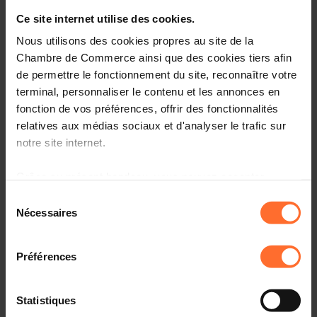
Entrepreneurship, le point de contact unique pour les
entrepreneurs.
Ce site internet utilise des cookies.
Nous utilisons des cookies propres au site de la
Comment? Participez à une prochaine session
Chambre de Commerce ainsi que des cookies tiers afin
«Comment établir son entreprise au Luxembourg?», qui
de permettre le fonctionnement du site, reconnaître votre
vous informera sur l’écosystème, le cadre réglementaire
terminal, personnaliser le contenu et les annonces en
et les démarches à suivre.
fonction de vos préférences, offrir des fonctionnalités
relatives aux médias sociaux et d'analyser le trafic sur
Programme
notre site internet.
Première partie: tutoriel, en 45 minutes
Grâce au présent bandeau, vous pouvez accepter,
refuser ou configurer les cookies selon vos préférences,
Aperçu des organismes de soutien aux
Sélection
entrepreneurs au Luxembourg
à l’exception des cookies strictement nécessaires au
Nécessaires
du
fonctionnement du site. Une description des différents
Principaux aspects administratifs, légaux et fiscaux à
consentement
cookies est accessible sous l’onglet « Détails » ci-
connaître
Préférences
dessus.
Comprendre la procédure liée à l’autorisation
d’établissement et les étapes suivantes
Il est précisé que la navigation sur le site et certaines
Statistiques
fonctionnalités (ex : lecture de vidéos, partage sur les