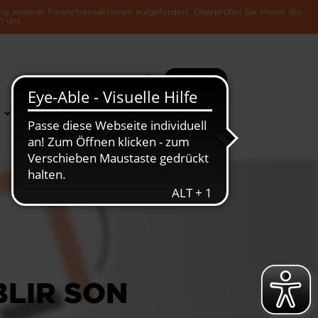
ng anderer Finanztransaktionen aufgefordert. Überprüfen Sie immer die
n uns.
Suche
Mehr
News &
Die Luxemburger
Publikationen
Wirtschaft
LIR SON