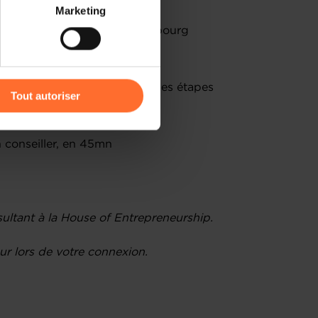
 partage sur les réseaux
Marketing
) peuvent être affectées en
 aux entrepreneurs au Luxembourg
égaux et fiscaux à connaître
r l’icône flottante en bas à
orisation d’établissement et les étapes
Tout autoriser
amenés à traiter vos données
de protection des données
 conseiller, en 45mn
ultant à la House of Entrepreneurship.
r lors de votre connexion.