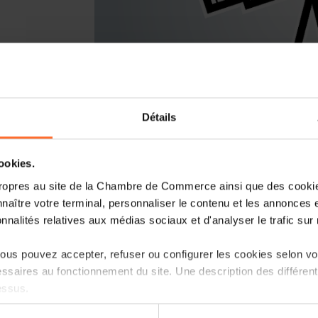
Détails
Vous lancez un nouveau business ou r
Luxembourg? Laissez-vous guider par l
cookies.
Entrepreneurship, le point de contact
ropres au site de la Chambre de Commerce ainsi que des cookies
naître votre terminal, personnaliser le contenu et les annonces 
Comment? Participez à une prochaine se
onnalités relatives aux médias sociaux et d'analyser le trafic sur n
d’entreprise au Luxembourg», qui vous i
réglementaire et les démarches à suivre.
us pouvez accepter, refuser ou configurer les cookies selon vos
ssaires au fonctionnement du site. Une description des différen
Programme
essus.
Première partie: tutoriel, en 45 minutes