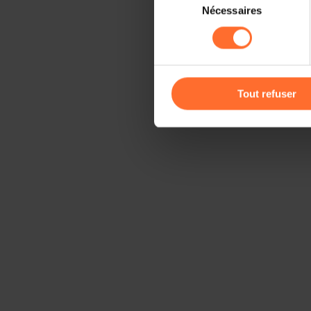
Il est précisé que la navigati
Nécessaires
du
sociaux, sauvegarde des préfé
consentement
cas de refus de tous les coo
Vous avez la possibilité de m
gauche de chaque page.
Tout refuser
Pour de plus amples informat
personnelles, vous pouvez c
personnelles
.