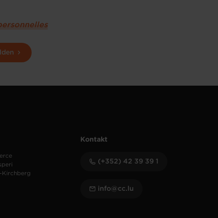
personnelles
lden
Kontakt
erce
(+352) 42 39 39 1
speri
-Kirchberg
info@cc.lu