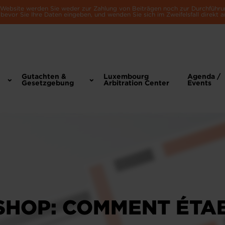
e Website werden Sie weder zur Zahlung von Beiträgen noch zur Durchführu
bevor Sie Ihre Daten eingeben, und wenden Sie sich im Zweifelsfall direkt a
Gutachten &
Luxembourg
Agenda /
Gesetzgebung
Arbitration Center
Events
HOP: COMMENT ÉTAB