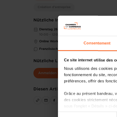
Création d'entreprise
Nützliche Informationen
Dienstag 26 Mär 2024
10:00 - 12:00
Online Workshop
Consentement
Französisch
Ce site internet utilise des 
Nützliche Links
Nous utilisons des cookies p
Anmelden
fonctionnement du site, recon
préférences, offrir des foncti
Diesen Artikel teilen
Grâce au présent bandeau, vo
des cookies strictement néce
sous l’onglet « Détails » ci-d
Sélection