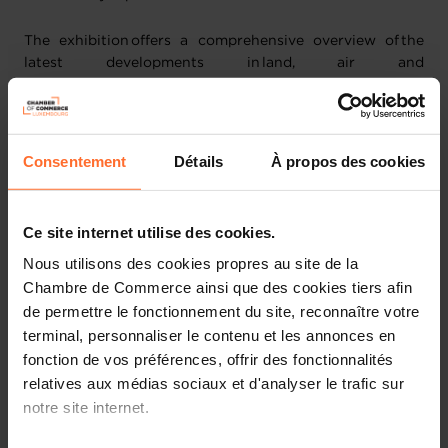
The exhibition offers a comprehensive overview of the
latest developments in land, air and
naval defence systems,
cybersecurity, defence technologies, digital security and
unmanned systems, while providing valuable insights into
evolving market needs and emerging technological
Consentement
Détails
À propos des cookies
trends.
Date:
7-10 September 2026
Ce site internet utilise des cookies.
Place:
Kielce & Krákow
Nous utilisons des cookies propres au site de la
Chambre de Commerce ainsi que des cookies tiers afin
For Luxembourg-based companies, this visit will allow to
de permettre le fonctionnement du site, reconnaître votre
explore new business and partnership prospects,
strengthen international networks, and engage exposure
terminal, personnaliser le contenu et les annonces en
with key stakeholders from across the global defence
fonction de vos préférences, offrir des fonctionnalités
and security ecosystem. The programme will also include
relatives aux médias sociaux et d'analyser le trafic sur
ecosystem visits in Kraków, providing direct exposure to
notre site internet.
the local defence landscape while facilitating exchanges
with Polish counterparts.