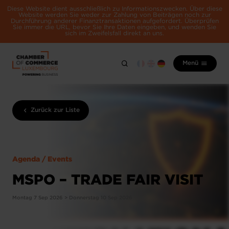
Diese Website dient ausschließlich zu Informationszwecken. Über diese
Website werden Sie weder zur Zahlung von Beiträgen noch zur
Durchführung anderer Finanztransaktionen aufgefordert. Überprüfen
Sie immer die URL, bevor Sie Ihre Daten eingeben, und wenden Sie
sich im Zweifelsfall direkt an uns.
Menü
Zurück zur Liste
Agenda / Events
MSPO – TRADE FAIR VISIT
Montag 7 Sep 2026 > Donnerstag 10 Sep 2026