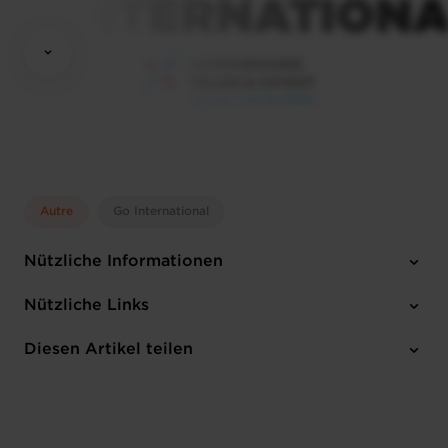
Autre
Go International
Nützliche Informationen
Montag 7 Sep 2026 > Donnerstag 10 Sep 2026
Nützliche Links
1 Anhang
Diesen Artikel teilen
Anmelden