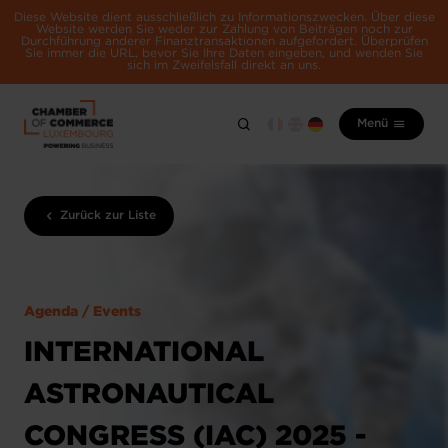
Diese Website dient ausschließlich zu Informationszwecken. Über diese
Website werden Sie weder zur Zahlung von Beiträgen noch zur
Durchführung anderer Finanztransaktionen aufgefordert. Überprüfen
Sie immer die URL, bevor Sie Ihre Daten eingeben, und wenden Sie
sich im Zweifelsfall direkt an uns.
Menü
Zurück zur Liste
Agenda / Events
INTERNATIONAL
ASTRONAUTICAL
CONGRESS (IAC) 2025 -