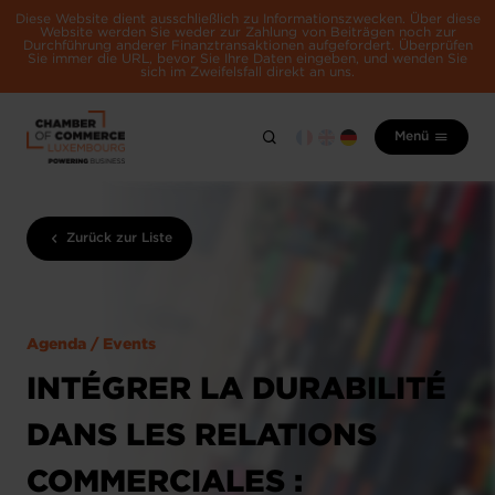
Diese Website dient ausschließlich zu Informationszwecken. Über diese
Website werden Sie weder zur Zahlung von Beiträgen noch zur
Durchführung anderer Finanztransaktionen aufgefordert. Überprüfen
Sie immer die URL, bevor Sie Ihre Daten eingeben, und wenden Sie
sich im Zweifelsfall direkt an uns.
Menü
Zurück zur Liste
Agenda / Events
INTÉGRER LA DURABILITÉ
DANS LES RELATIONS
COMMERCIALES :