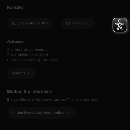
Kontakt
(+352) 42 39 39 1
info@cc.lu
Adresse
Chambre de commerce
7, rue Alcide de Gasperi
L-1615 Luxembourg-Kirchberg
Anfahrt
Bleiben Sie informiert
Bleiben Sie über Ihre bevorzugten Themen informiert.
In den Newsletter einschreiben