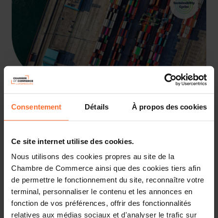
Consentement
Détails
À propos des cookies
La durabilité est devenue un enjeu central dans les
relations commerciales, transformant la manière dont les
entreprises abordent leurs stratégies d'achat et de vente.
Ce site internet utilise des cookies.
Lors de cet événement qui s'inscrit dans le cadre des
Sustainability Cycles, nous explorerons comment
Nous utilisons des cookies propres au site de la
intégrer des pratiques durables dans les processus
Chambre de Commerce ainsi que des cookies tiers afin
d'achat, en mettant l'accent sur les critères ESG
de permettre le fonctionnement du site, reconnaître votre
(Environnementaux, Sociaux et de Gouvernance) et
terminal, personnaliser le contenu et les annonces en
l'impact de ces pratiques sur les chaînes de valeur et
fonction de vos préférences, offrir des fonctionnalités
d'approvisionnement. Il s'agira de comprendre comment
relatives aux médias sociaux et d'analyser le trafic sur
les directives telles que la CSRD et la CSDDD influencent