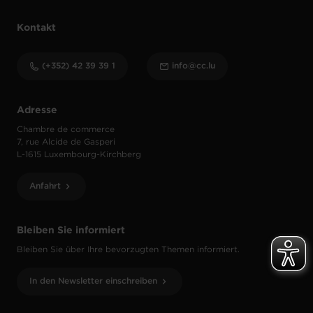
Kontakt
(+352) 42 39 39 1
info@cc.lu
Adresse
Chambre de commerce
7, rue Alcide de Gasperi
L-1615 Luxembourg-Kirchberg
Anfahrt
Bleiben Sie informiert
Bleiben Sie über Ihre bevorzugten Themen informiert.
In den Newsletter einschreiben