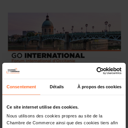
1 Anhang
Consentement
Détails
À propos des cookies
Nous avons le plaisir de vous inviter à participer à la
visite du premier
Forum International d'Occitanie
à
Toulouse
, capitale mondiale de l'aéronautique et capitale
Ce site internet utilise des cookies.
européenne du spatial et des systèmes embarqués.
Nous utilisons des cookies propres au site de la
Située dans le sud de la France, la région Occitanie brille
Chambre de Commerce ainsi que des cookies tiers afin
par son dynamisme économique exceptionnel et se