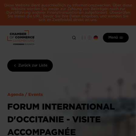
Diese Website dient ausschließlich zu Informationszwecken. Über diese
Website werden Sie weder zur Zahlung von Beiträgen noch zur
Durchführung anderer Finanztransaktionen aufgefordert. Überprüfen
Sie immer die URL, bevor Sie Ihre Daten eingeben, und wenden Sie
sich im Zweifelsfall direkt an uns.
Menü
Zurück zur Liste
Agenda / Events
FORUM INTERNATIONAL
D'OCCITANIE - VISITE
ACCOMPAGNÉE