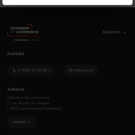
vos données personnelles, vous pouvez consulter notre
Charte d’usage des cookies
et notre
Politique de
protection des données personnelles
.
Kontakt
(+352) 42 39 39 1
info@cc.lu
Adresse
Chambre de commerce
7, rue Alcide de Gasperi
L-1615 Luxembourg-Kirchberg
Anfahrt