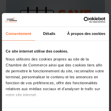
Consentement
Détails
À propos des cookies
Ce site internet utilise des cookies.
Nous utilisons des cookies propres au site de la
The Luxembourg Real Estate community is coming to
Chambre de Commerce ainsi que des cookies tiers afin
Munich. At the occasion of the ExpoReal, the
de permettre le fonctionnement du site, reconnaître votre
Luxembourg reception for Real Estate professionals will
terminal, personnaliser le contenu et les annonces en
offer guests peer networking around a cool beer and
fonction de vos préférences, offrir des fonctionnalités
finger food at
Augustiner Stammhaus
.
relatives aux médias sociaux et d'analyser le trafic sur
notre site internet.
The reception
is organised by
ALFI
, the
Luxembourg
Chamber of Commerce
and
LuxReal
.
Grâce au présent bandeau, vous pouvez accepter,