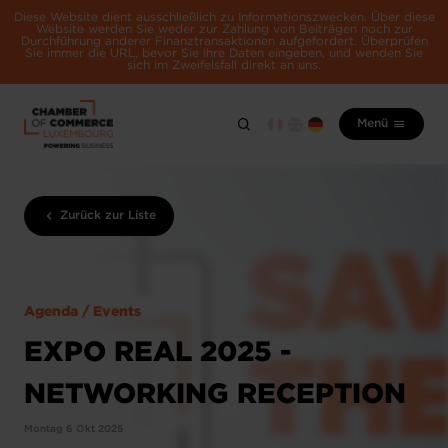
Diese Website dient ausschließlich zu Informationszwecken. Über diese
Website werden Sie weder zur Zahlung von Beiträgen noch zur
Durchführung anderer Finanztransaktionen aufgefordert. Überprüfen
Sie immer die URL, bevor Sie Ihre Daten eingeben, und wenden Sie
sich im Zweifelsfall direkt an uns.
Menü
Zurück zur Liste
Agenda / Events
EXPO REAL 2025 -
NETWORKING RECEPTION
Montag 6 Okt 2025