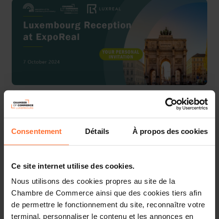
The Luxembourg Real Estate community is coming to
Munich on
7 October 2024
, from
17.30 to 20.30 pm
CET.
Consentement
Détails
À propos des cookies
At the occasion of the ExpoReal, the Luxembourg
reception for Real Estate professionals will offer guests
peer networking around a cool beer and finger food
Ce site internet utilise des cookies.
at
Augustiner Stammhaus
.
Nous utilisons des cookies propres au site de la
The reception
is organised by
ALFI
, the
Luxembourg
Chambre de Commerce ainsi que des cookies tiers afin
Chamber of Commerce
and
LuxReal
.
de permettre le fonctionnement du site, reconnaître votre
terminal, personnaliser le contenu et les annonces en