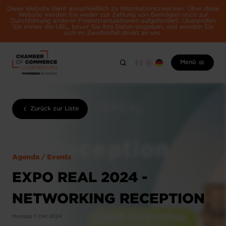
Diese Website dient ausschließlich zu Informationszwecken. Über diese
Website werden Sie weder zur Zahlung von Beiträgen noch zur
Durchführung anderer Finanztransaktionen aufgefordert. Überprüfen
Sie immer die URL, bevor Sie Ihre Daten eingeben, und wenden Sie
sich im Zweifelsfall direkt an uns.
Menü
Zurück zur Liste
Agenda / Events
EXPO REAL 2024 -
NETWORKING RECEPTION
Montag 7 Okt 2024