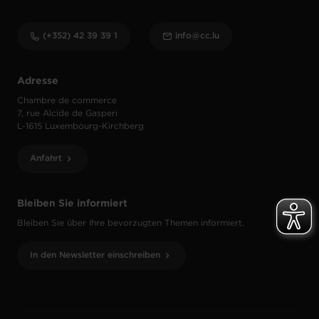
(+352) 42 39 39 1
info@cc.lu
Adresse
Chambre de commerce
7, rue Alcide de Gasperi
L-1615 Luxembourg-Kirchberg
Anfahrt
Bleiben Sie informiert
Bleiben Sie über Ihre bevorzugten Themen informiert.
In den Newsletter einschreiben