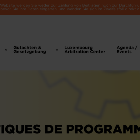
e Website werden Sie weder zur Zahlung von Beiträgen noch zur Durchführu
bevor Sie Ihre Daten eingeben, und wenden Sie sich im Zweifelsfall direkt a
Gutachten &
Luxembourg
Agenda /
Gesetzgebung
Arbitration Center
Events
TIQUES DE PROGRAM