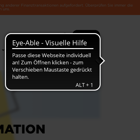
ng anderer Finanztransaktionen aufgefordert. Überprüfen Sie immer die
n uns.
Suche
Mehr
News &
Die Luxemburger
Publikationen
Wirtschaft
MATION