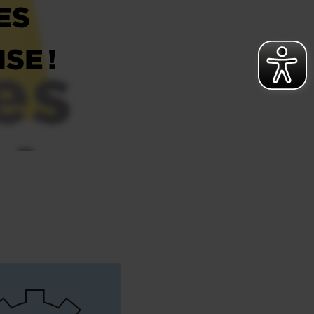
ES
SE !