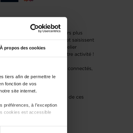
ques et les exigences toujours plus
es entreprises comprennent et saisissent
 connectés
. Participez à un atelier
À propos des cookies
 vous-même
les objets de votre activité !
ication
offerts par les objets connectés,
e programmation
et réfléchir
 tiers afin de permettre le
 services pour vos clients !
en fonction de vos
otre site internet.
ces d'informations
en amont de ces
 préférences, à l’exception
ts cookies est accessible
 sera capable de :