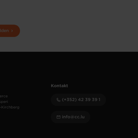
lden
Kontakt
erce
(+352) 42 39 39 1
speri
-Kirchberg
info@cc.lu