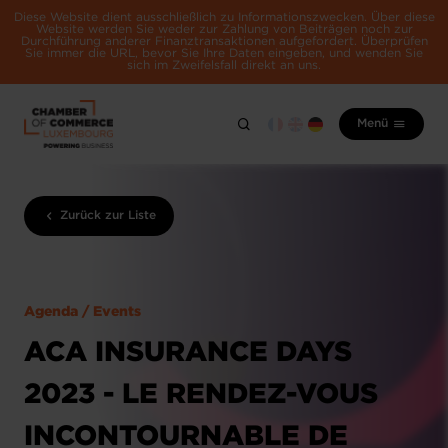
Diese Website dient ausschließlich zu Informationszwecken. Über diese
Website werden Sie weder zur Zahlung von Beiträgen noch zur
Durchführung anderer Finanztransaktionen aufgefordert. Überprüfen
Sie immer die URL, bevor Sie Ihre Daten eingeben, und wenden Sie
sich im Zweifelsfall direkt an uns.
Menü
Zurück zur Liste
Agenda / Events
ACA INSURANCE DAYS
2023 - LE RENDEZ-VOUS
INCONTOURNABLE DE