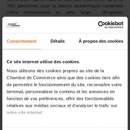
700 personnes pour la séance académique) rassemble
notre communauté au sens large : dirigeants
d’entreprises d’assurance au Luxembourg, lesquels
convient leurs distributeurs (family offices, avocats,
conseillers) de France, de Suisse, de Belgique et d’Italie.
Consentement
Détails
À propos des cookies
Au programme :
Une partie conférence :
Après 3 années
Ce site internet utilise des cookies.
d'expériences digitales inoubliables, l'ACA est
Nous utilisons des cookies propres au site de la
ravie de pouvoir offrir à une partie de sa
Chambre de Commerce ainsi que des cookies tiers afin
communauté la possibilité de participer à
de permettre le fonctionnement du site, reconnaître votre
notre conférence en personne de 14h00 à
terminal, personnaliser le contenu et les annonces en
17h00. Bien que la présence physique soit
fonction de vos préférences, offrir des fonctionnalités
limitée par la capacité de la salle, nous avons
relatives aux médias sociaux et d'analyser le trafic sur
pensé à chacun ! C'est pourquoi nous
notre site internet.
proposons également de suivre en direct ces
échanges en s’inscrivant à notre diffusion en
Grâce au présent bandeau, vous pouvez accepter,
ligne, en streaming. Pour cette édition, nous