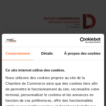
1 Anhang
Consentement
Détails
À propos des cookies
Die Handelskammer Luxemburg und die Botschaft der
Bundesrepublik Deutschland laden in Zusammenarbeit
mit der Luxemburger Banken- und Bankiersvereinigung
Ce site internet utilise des cookies.
ABBL herzlich zur 21. Deutsch-Luxemburgischen
Nous utilisons des cookies propres au site de la
Wirtschaftskonferenz ein.
Chambre de Commerce ainsi que des cookies tiers afin
de permettre le fonctionnement du site, reconnaître votre
Unter Beteiligung des nordrhein-westfälischen Ministers
terminal, personnaliser le contenu et les annonces en
der Finanzen, Dr. Marcus Optendrenk, lädt die
fonction de vos préférences, offrir des fonctionnalités
Handelskammer Luxemburg um 11.00 Uhr zur Konferenz
relatives aux médias sociaux et d'analyser le trafic sur
mit Reden der offiziellen Gäste, spannenden