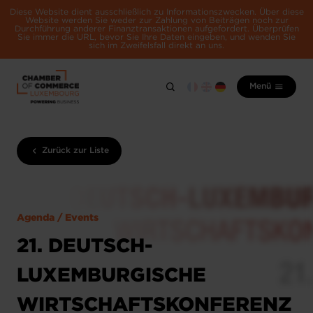
Diese Website dient ausschließlich zu Informationszwecken. Über diese
Website werden Sie weder zur Zahlung von Beiträgen noch zur
Durchführung anderer Finanztransaktionen aufgefordert. Überprüfen
Sie immer die URL, bevor Sie Ihre Daten eingeben, und wenden Sie
sich im Zweifelsfall direkt an uns.
Menü
Zurück zur Liste
Agenda / Events
21. DEUTSCH-
LUXEMBURGISCHE
WIRTSCHAFTSKONFERENZ