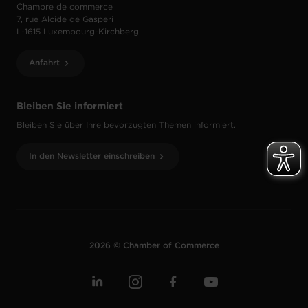
Chambre de commerce
7, rue Alcide de Gasperi
L-1615 Luxembourg-Kirchberg
Anfahrt
Bleiben Sie informiert
Bleiben Sie über Ihre bevorzugten Themen informiert.
In den Newsletter einschreiben
2026 © Chamber of Commerce