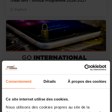
Trade fairs - Annual Programme 2026-2027
Englisch
Messe
Consentement
Détails
À propos des cookies
Dienstag 30 Mär 2027 > Donnerstag 1 Apr 2027
FIC - Forum International de la Cybersécurité 2027 -
National pavilion (dates tbc)
Ce site internet utilise des cookies.
Englisch
Lille (F)
Nous utilisons des cookies propres au site de la