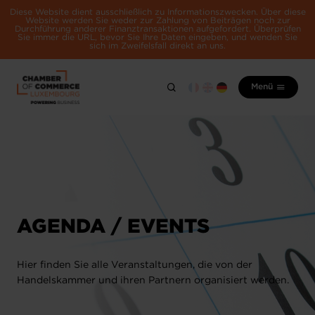
Diese Website dient ausschließlich zu Informationszwecken. Über diese
Website werden Sie weder zur Zahlung von Beiträgen noch zur
Durchführung anderer Finanztransaktionen aufgefordert. Überprüfen
Sie immer die URL, bevor Sie Ihre Daten eingeben, und wenden Sie
sich im Zweifelsfall direkt an uns.
Menü
AGENDA / EVENTS
Hier finden Sie alle Veranstaltungen, die von der
Handelskammer und ihren Partnern organisiert werden.