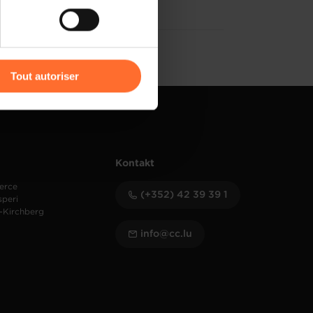
) peuvent être affectées en
r l’icône flottante en bas à
Tout autoriser
amenés à traiter vos données
de protection des données
Kontakt
erce
(+352) 42 39 39 1
speri
-Kirchberg
info@cc.lu