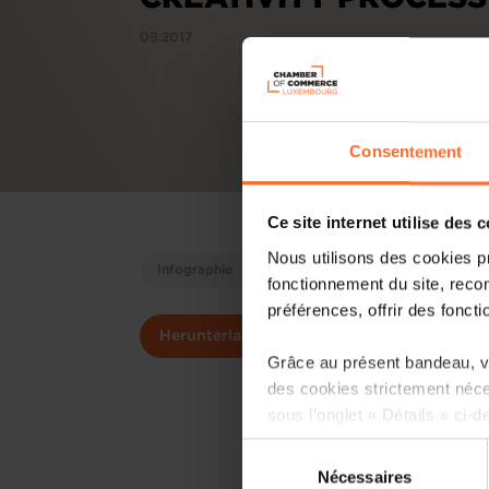
09.2017
Consentement
Ce site internet utilise des 
Nous utilisons des cookies p
Infographie
fonctionnement du site, recon
préférences, offrir des foncti
Herunterladen
Grâce au présent bandeau, vo
des cookies strictement néce
sous l’onglet « Détails » ci-d
Sélection
Il est précisé que la navigati
Nécessaires
du