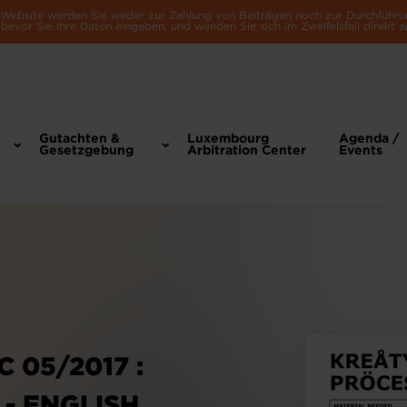
e Website werden Sie weder zur Zahlung von Beiträgen noch zur Durchführu
bevor Sie Ihre Daten eingeben, und wenden Sie sich im Zweifelsfall direkt a
Gutachten &
Luxembourg
Agenda /
Gesetzgebung
Arbitration Center
Events
 05/2017 :
 - ENGLISH