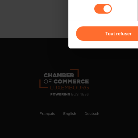
sociaux, sauvegarde des préfé
consentement
cas de refus de tous les coo
Vous avez la possibilité de m
gauche de chaque page.
Tout refuser
Pour de plus amples informat
personnelles, vous pouvez c
personnelles
.
Français
English
Deutsch