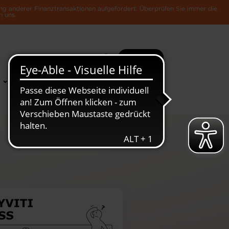
ng anderer Finanztransaktionen aufgefordert. Überprüfen Sie immer die
n uns.
Suche
Mehr
News &
Die Luxemburger
Publikationen
Wirtschaft