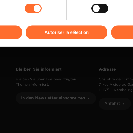
rences de lecture vidéo, personnalisation de l’affichage du site
kies ou des cookies non nécessaires.
odifier ou retirer votre consentement à tout moment en cliquant su
Autoriser la sélection
ions sur la manière dont nous utilisons lescookies et sommes 
onsulter notre
Charte d’usage des cookies
et notre
Politique 
Bleiben Sie informiert
Adresse
Bleiben Sie über Ihre bevorzugten
Chambre de comm
Themen informiert.
7, rue Alcide de Ga
L-1615 Luxembourg
In den Newsletter einschreiben
Anfahrt