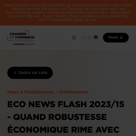
Diese Website dient ausschließlich zu Informationszwecken. Über diese
Website werden Sie weder zur Zahlung von Beiträgen noch zur
Durchführung anderer Finanztransaktionen aufgefordert. Überprüfen
Sie immer die URL, bevor Sie Ihre Daten eingeben, und wenden Sie
sich im Zweifelsfall direkt an uns.
Menü
Zurück zur Liste
News & Publikationen
Publikationen
ECO NEWS FLASH 2023/15
- QUAND ROBUSTESSE
ÉCONOMIQUE RIME AVEC