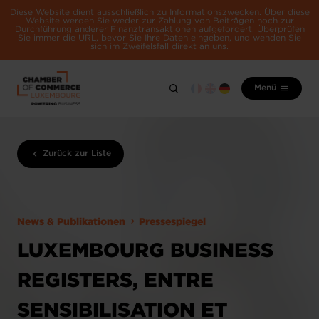
Diese Website dient ausschließlich zu Informationszwecken. Über diese
Website werden Sie weder zur Zahlung von Beiträgen noch zur
Durchführung anderer Finanztransaktionen aufgefordert. Überprüfen
Sie immer die URL, bevor Sie Ihre Daten eingeben, und wenden Sie
sich im Zweifelsfall direkt an uns.
Menü
Zurück zur Liste
News & Publikationen
Pressespiegel
LUXEMBOURG BUSINESS
REGISTERS, ENTRE
SENSIBILISATION ET