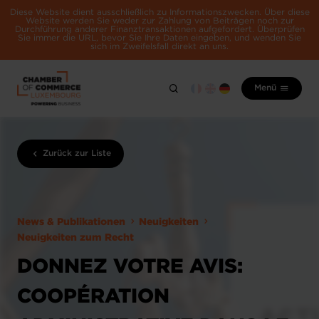
Diese Website dient ausschließlich zu Informationszwecken. Über diese
Website werden Sie weder zur Zahlung von Beiträgen noch zur
Durchführung anderer Finanztransaktionen aufgefordert. Überprüfen
Sie immer die URL, bevor Sie Ihre Daten eingeben, und wenden Sie
sich im Zweifelsfall direkt an uns.
Menü
Zurück zur Liste
News & Publikationen
Neuigkeiten
Neuigkeiten zum Recht
DONNEZ VOTRE AVIS:
COOPÉRATION