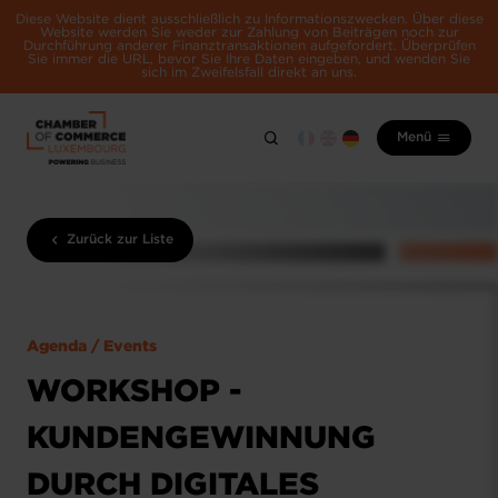
Diese Website dient ausschließlich zu Informationszwecken. Über diese
Website werden Sie weder zur Zahlung von Beiträgen noch zur
Durchführung anderer Finanztransaktionen aufgefordert. Überprüfen
Sie immer die URL, bevor Sie Ihre Daten eingeben, und wenden Sie
sich im Zweifelsfall direkt an uns.
Menü
Zurück zur Liste
Agenda / Events
WORKSHOP -
KUNDENGEWINNUNG
DURCH DIGITALES