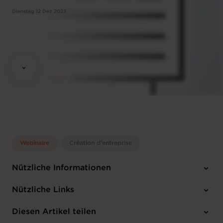
Dienstag 12 Dez 2023
Webinaire
Création d'entreprise
Nützliche Informationen
Dienstag 12 Dez 2023
Nützliche Links
14:30 - 16:00
Online Workshop
Diesen Artikel teilen
Anmelden
Französisch