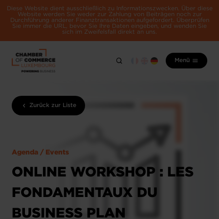
Diese Website dient ausschließlich zu Informationszwecken. Über diese
Website werden Sie weder zur Zahlung von Beiträgen noch zur
Durchführung anderer Finanztransaktionen aufgefordert. Überprüfen
Sie immer die URL, bevor Sie Ihre Daten eingeben, und wenden Sie
sich im Zweifelsfall direkt an uns.
Menü
Zurück zur Liste
Agenda / Events
ONLINE WORKSHOP : LES
FONDAMENTAUX DU
BUSINESS PLAN