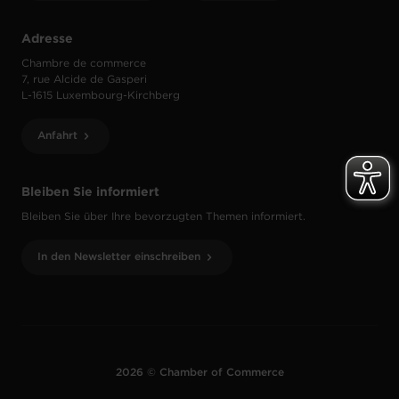
Adresse
Chambre de commerce
7, rue Alcide de Gasperi
L-1615 Luxembourg-Kirchberg
Anfahrt
Bleiben Sie informiert
Bleiben Sie über Ihre bevorzugten Themen informiert.
In den Newsletter einschreiben
2026 © Chamber of Commerce