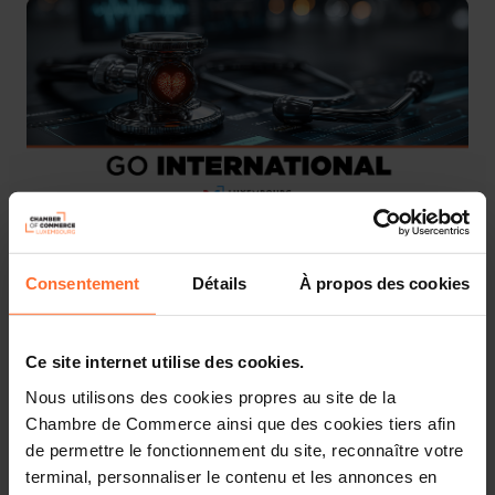
Consentement
Détails
À propos des cookies
We are pleased to invite you to join the National Pavilion
at
World Health Expo
(more information about the event
can be found
here
).
Ce site internet utilise des cookies.
This National Pavilion is organised by the Ministry of
Nous utilisons des cookies propres au site de la
Foreign and European Affairs, Defence, Development
Chambre de Commerce ainsi que des cookies tiers afin
Cooperation and Foreign Trade in collaboration with the
de permettre le fonctionnement du site, reconnaître votre
Luxembourg Trade & Invest partners.
terminal, personnaliser le contenu et les annonces en