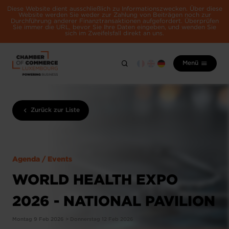
Diese Website dient ausschließlich zu Informationszwecken. Über diese
Website werden Sie weder zur Zahlung von Beiträgen noch zur
Durchführung anderer Finanztransaktionen aufgefordert. Überprüfen
Sie immer die URL, bevor Sie Ihre Daten eingeben, und wenden Sie
sich im Zweifelsfall direkt an uns.
Menü
Zurück zur Liste
Agenda / Events
WORLD HEALTH EXPO
2026 - NATIONAL PAVILION
Montag 9 Feb 2026 > Donnerstag 12 Feb 2026