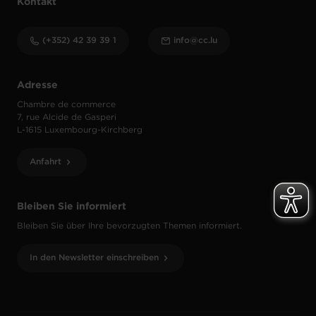
Kontakt
(+352) 42 39 39 1
info@cc.lu
Adresse
Chambre de commerce
7, rue Alcide de Gasperi
L-1615 Luxembourg-Kirchberg
Anfahrt
Bleiben Sie informiert
Bleiben Sie über Ihre bevorzugten Themen informiert.
In den Newsletter einschreiben