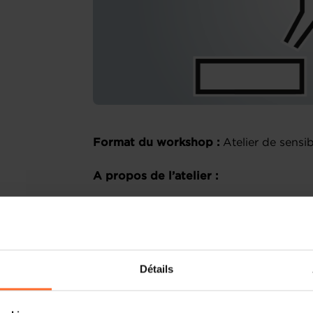
Format du workshop :
Atelier de sensib
A propos de l’atelier :
Avec la digitalisation de nos société
COVID-19, le télétravail est deve
entreprises. Il constitue une question 
alors qu’une grande partie des travaille
Détails
workshop, nous aborderons les grandes 
les entreprises en matière de télétravail