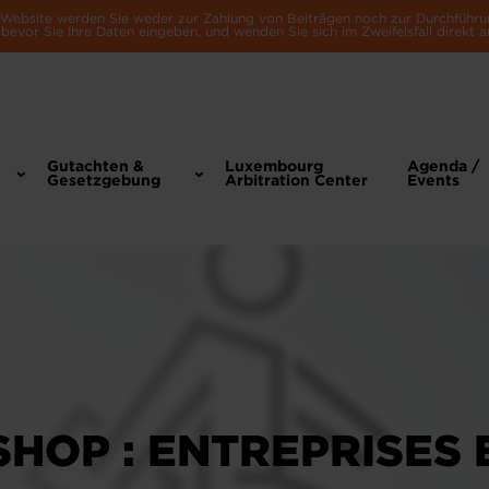
e Website werden Sie weder zur Zahlung von Beiträgen noch zur Durchführu
bevor Sie Ihre Daten eingeben, und wenden Sie sich im Zweifelsfall direkt a
Gutachten &
Luxembourg
Agenda /
Gesetzgebung
Arbitration Center
Events
HOP : ENTREPRISES 