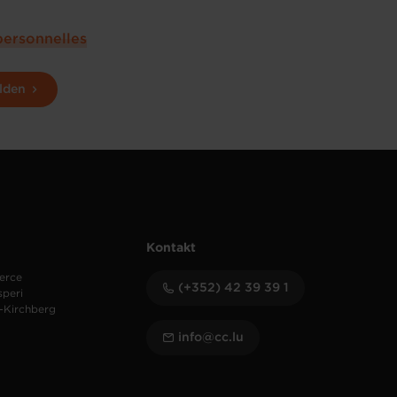
personnelles
lden
Kontakt
erce
(+352) 42 39 39 1
speri
-Kirchberg
info@cc.lu