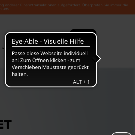
ng anderer Finanztransaktionen aufgefordert. Überprüfen Sie immer die
n uns.
Suche
Mehr
News &
Die Luxemburger
Publikationen
Wirtschaft
ET