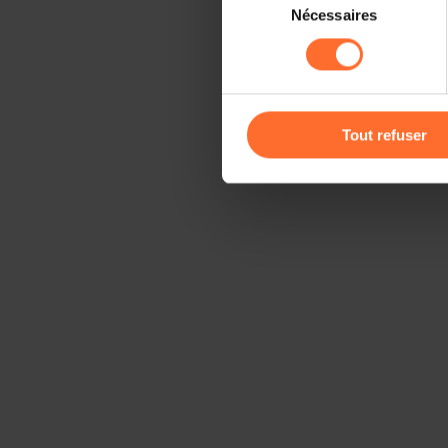
Il est précisé que la navigati
Nécessaires
du
sociaux, sauvegarde des préfé
consentement
cas de refus de tous les coo
Vous avez la possibilité de m
gauche de chaque page.
Tout refuser
Pour de plus amples informat
personnelles, vous pouvez c
personnelles
.