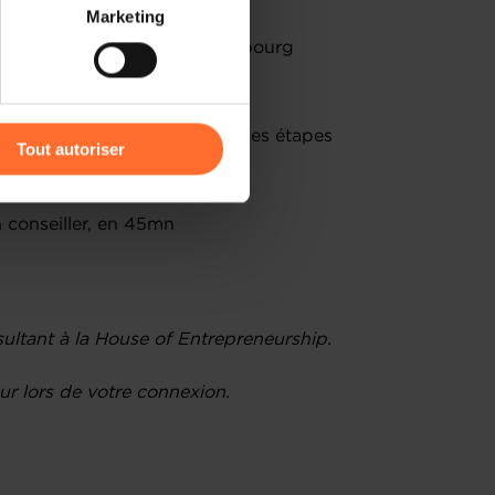
 partage sur les réseaux
Marketing
) peuvent être affectées en
 aux entrepreneurs au Luxembourg
égaux et fiscaux à connaître
r l’icône flottante en bas à
orisation d’établissement et les étapes
Tout autoriser
amenés à traiter vos données
de protection des données
 conseiller, en 45mn
ultant à la House of Entrepreneurship.
r lors de votre connexion.