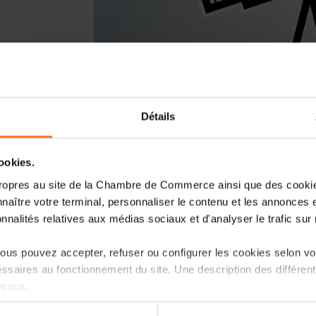
Détails
Vous lancez un nouveau business ou r
Luxembourg? Laissez-vous guider par l
cookies.
Entrepreneurship, le point de contact
ropres au site de la Chambre de Commerce ainsi que des cookies
naître votre terminal, personnaliser le contenu et les annonces 
Comment? Participez à une prochaine se
onnalités relatives aux médias sociaux et d'analyser le trafic sur n
d’entreprise au Luxembourg», qui vous i
réglementaire et les démarches à suivre.
us pouvez accepter, refuser ou configurer les cookies selon vos
ssaires au fonctionnement du site. Une description des différen
Programme
essus.
Première partie: tutoriel, en 45 minutes