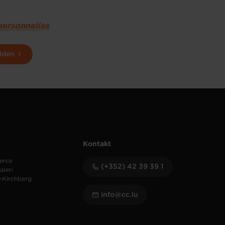
personnelles
lden
Kontakt
erce
(+352) 42 39 39 1
speri
-Kirchberg
info@cc.lu