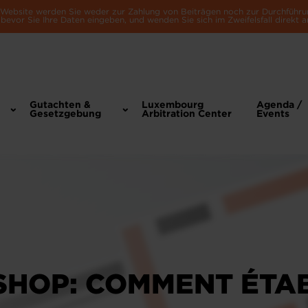
e Website werden Sie weder zur Zahlung von Beiträgen noch zur Durchführu
bevor Sie Ihre Daten eingeben, und wenden Sie sich im Zweifelsfall direkt a
Gutachten &
Luxembourg
Agenda /
Gesetzgebung
Arbitration Center
Events
HOP: COMMENT ÉTAB