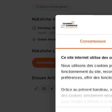
Création d'entreprise
Nützliche Informationen
Dienstag 28 Nov 2023
10:00 - 12:00
Online Workshop
Consentement
Nützliche Links
Ce site internet utilise des 
Anmelden
Nous utilisons des cookies p
fonctionnement du site, recon
préférences, offrir des foncti
Diesen Artikel teilen
Grâce au présent bandeau, vo
des cookies strictement néce
sous l’onglet « Détails » ci-d
Sélection