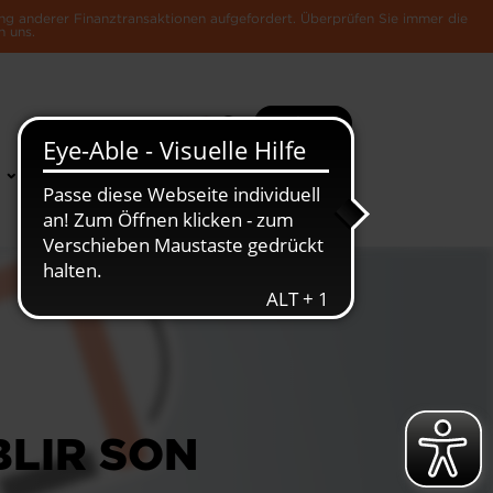
ng anderer Finanztransaktionen aufgefordert. Überprüfen Sie immer die
n uns.
Suche
Mehr
News &
Die Luxemburger
Publikationen
Wirtschaft
LIR SON