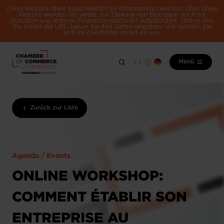
Diese Website dient ausschließlich zu Informationszwecken. Über diese
Website werden Sie weder zur Zahlung von Beiträgen noch zur
Durchführung anderer Finanztransaktionen aufgefordert. Überprüfen
Sie immer die URL, bevor Sie Ihre Daten eingeben, und wenden Sie
sich im Zweifelsfall direkt an uns.
Menü
Zurück zur Liste
Agenda / Events
ONLINE WORKSHOP:
COMMENT ÉTABLIR SON
ENTREPRISE AU