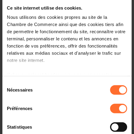
Entrepreneurship, le point de contact unique pour les
entrepreneurs.
Ce site internet utilise des cookies.
Nous utilisons des cookies propres au site de la
Comment? Participez à une prochaine session « le
Chambre de Commerce ainsi que des cookies tiers afin
parcours du créateur d’entreprise au Luxembourg», qui
de permettre le fonctionnement du site, reconnaître votre
vous informera sur l’écosystème, le cadre réglementaire
terminal, personnaliser le contenu et les annonces en
et les démarches à suivre.
fonction de vos préférences, offrir des fonctionnalités
relatives aux médias sociaux et d'analyser le trafic sur
Programme
notre site internet.
Première partie: tutoriel, en 45 minutes
Grâce au présent bandeau, vous pouvez accepter,
refuser ou configurer les cookies selon vos préférences,
Aperçu des organismes de soutien aux
Sélection
entrepreneurs au Luxembourg
à l’exception des cookies strictement nécessaires au
Nécessaires
du
fonctionnement du site. Une description des différents
Principaux aspects administratifs, légaux et fiscaux à
consentement
cookies est accessible sous l’onglet « Détails » ci-
connaître
Préférences
dessus.
Comprendre la procédure liée à l’autorisation
d’établissement et les étapes suivantes
Il est précisé que la navigation sur le site et certaines
Statistiques
fonctionnalités (ex : lecture de vidéos, partage sur les