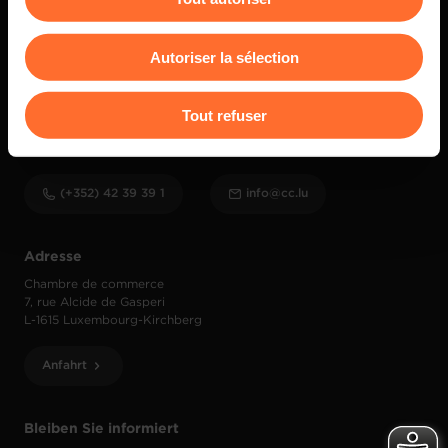
Vous avez la possibilité de modifier ou retirer votre
consentement à tout moment en cliquant sur l’icône
Autoriser la sélection
flottante en bas à gauche de chaque page.
Pour de plus amples informations sur la manière dont
Tout refuser
nous utilisons lescookies et sommes amenés à traiter
Kontakt
vos données personnelles, vous pouvez consulter notre
Charte d’usage des cookies
et notre
Politique de
(+352) 42 39 39 1
info@cc.lu
protection des données personnelles
.
Adresse
Chambre de commerce
7, rue Alcide de Gasperi
L-1615 Luxembourg-Kirchberg
Anfahrt
Bleiben Sie informiert