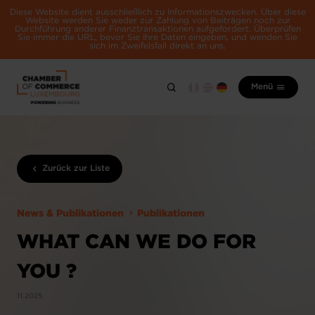
Diese Website dient ausschließlich zu Informationszwecken. Über diese
Website werden Sie weder zur Zahlung von Beiträgen noch zur
Durchführung anderer Finanztransaktionen aufgefordert. Überprüfen
Sie immer die URL, bevor Sie Ihre Daten eingeben, und wenden Sie
sich im Zweifelsfall direkt an uns.
Menü
Zurück zur Liste
News & Publikationen
Publikationen
WHAT CAN WE DO FOR
YOU ?
11.2025