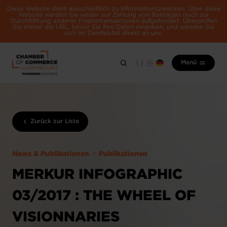
Diese Website dient ausschließlich zu Informationszwecken. Über diese
Website werden Sie weder zur Zahlung von Beiträgen noch zur
Durchführung anderer Finanztransaktionen aufgefordert. Überprüfen
Sie immer die URL, bevor Sie Ihre Daten eingeben, und wenden Sie
sich im Zweifelsfall direkt an uns.
Menü
Zurück zur Liste
News & Publikationen
Publikationen
MERKUR INFOGRAPHIC
03/2017 : THE WHEEL OF
VISIONNARIES