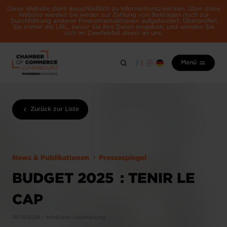
Diese Website dient ausschließlich zu Informationszwecken. Über diese
Website werden Sie weder zur Zahlung von Beiträgen noch zur
Durchführung anderer Finanztransaktionen aufgefordert. Überprüfen
Sie immer die URL, bevor Sie Ihre Daten eingeben, und wenden Sie
sich im Zweifelsfall direkt an uns.
Menü
Zurück zur Liste
News & Publikationen
Pressespiegel
BUDGET 2025 : TENIR LE
CAP
30.10.2024 - InfoGreen Luxembourg