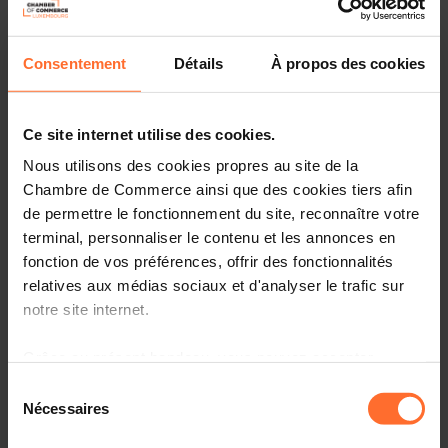
Consentement
Détails
À propos des cookies
Ce site internet utilise des cookies.
Nous utilisons des cookies propres au site de la
Chambre de Commerce ainsi que des cookies tiers afin
de permettre le fonctionnement du site, reconnaître votre
terminal, personnaliser le contenu et les annonces en
fonction de vos préférences, offrir des fonctionnalités
Au Luxembourg, les emplois liés aux biens et aux
relatives aux médias sociaux et d'analyser le trafic sur
services environnementaux[1] ont augmenté depuis 2015,
notre site internet.
atteignant ainsi une part de 5,7% de l’emploi total en
2022, soit un chiffre bien au-dessus du niveau européen
Grâce au présent bandeau, vous pouvez accepter,
(2,7%). Mais avec le ralentissement de l’emploi total
refuser ou configurer les cookies selon vos préférences,
intérieur ces deux dernières années, le Luxembourg
Sélection
à l’exception des cookies strictement nécessaires au
devra faire face à de nouveaux défis pour poursuivre sa
Nécessaires
du
transition vers une économie plus verte.
fonctionnement du site. Une description des différents
consentement