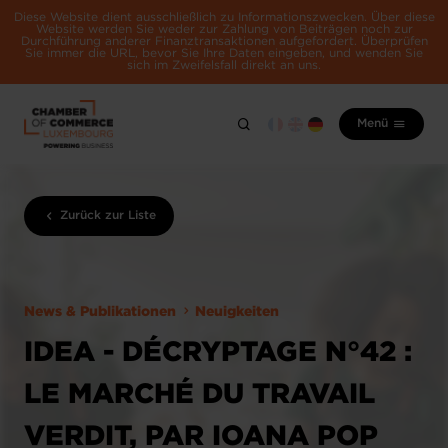
Diese Website dient ausschließlich zu Informationszwecken. Über diese
Website werden Sie weder zur Zahlung von Beiträgen noch zur
Durchführung anderer Finanztransaktionen aufgefordert. Überprüfen
Sie immer die URL, bevor Sie Ihre Daten eingeben, und wenden Sie
sich im Zweifelsfall direkt an uns.
Menü
Zurück zur Liste
News & Publikationen
Neuigkeiten
IDEA - DÉCRYPTAGE N°42 :
LE MARCHÉ DU TRAVAIL
VERDIT, PAR IOANA POP