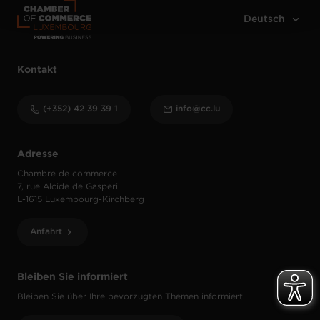
Kontakt
(+352) 42 39 39 1
info@cc.lu
Adresse
Chambre de commerce
7, rue Alcide de Gasperi
L-1615 Luxembourg-Kirchberg
Anfahrt
Bleiben Sie informiert
Bleiben Sie über Ihre bevorzugten Themen informiert.