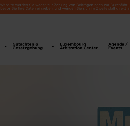
e Website werden Sie weder zur Zahlung von Beiträgen noch zur Durchführu
bevor Sie Ihre Daten eingeben, und wenden Sie sich im Zweifelsfall direkt a
Gutachten &
Luxembourg
Agenda /
Gesetzgebung
Arbitration Center
Events