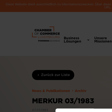
Diese Website dient ausschließlich zu Informationszwecken. Über dies
URL, 
Business
Unsere
Lösungen
Missionen
Zurück zur Liste
News & Publikationen
Archiv
MERKUR 03/1983
07.03.1983