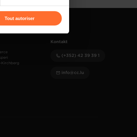
r l’icône flottante en bas à
Tout autoriser
amenés à traiter vos données
de protection des données
Kontakt
erce
(+352) 42 39 39 1
speri
-Kirchberg
info@cc.lu