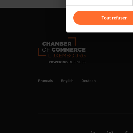
Vous avez la possibilité de m
gauche de chaque page.
Tout refuser
Pour de plus amples informat
personnelles, vous pouvez c
personnelles
.
Français
English
Deutsch