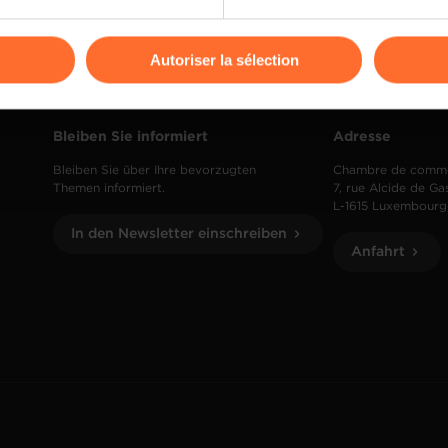
odifier ou retirer votre consentement à tout moment en cliquant su
Autoriser la sélection
ions sur la manière dont nous utilisons lescookies et sommes 
onsulter notre
Charte d’usage des cookies
et notre
Politique 
Bleiben Sie informiert
Adresse
Bleiben Sie über Ihre bevorzugten
Chambre de comm
Themen informiert.
7, rue Alcide de Ga
L-1615 Luxembourg
In den Newsletter einschreiben
Anfahrt