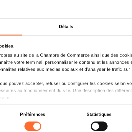
Détails
cookies.
ropres au site de la Chambre de Commerce ainsi que des cookies
naître votre terminal, personnaliser le contenu et les annonces 
onnalités relatives aux médias sociaux et d'analyser le trafic sur n
us pouvez accepter, refuser ou configurer les cookies selon vos
83
ssaires au fonctionnement du site. Une description des différen
essus.
 in der Europäischen Gemeinschaft
on sur le site et certaines fonctionnalités (ex : lecture de vidéos,
Préférences
Statistiques
rences de lecture vidéo, personnalisation de l’affichage du site
kies ou des cookies non nécessaires.