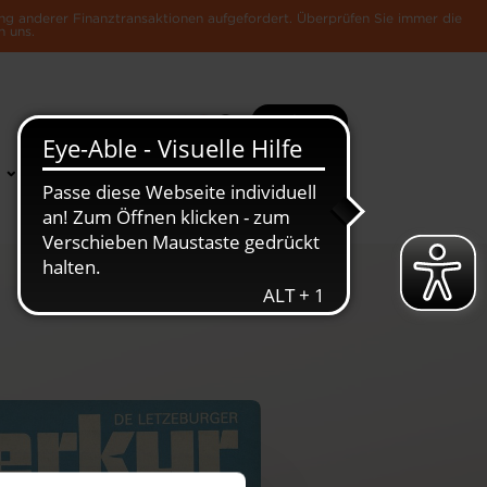
ng anderer Finanztransaktionen aufgefordert. Überprüfen Sie immer die
n uns.
Suche
Mehr
News &
Die Luxemburger
Publikationen
Wirtschaft