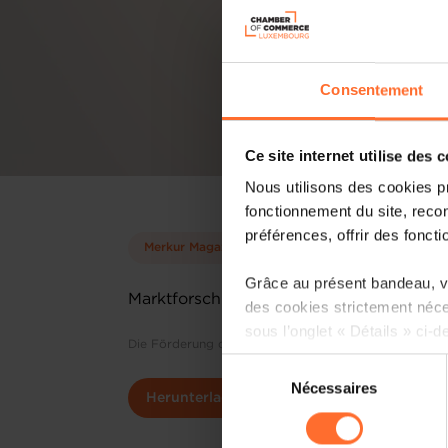
Consentement
Ce site internet utilise des 
Nous utilisons des cookies p
fonctionnement du site, recon
préférences, offrir des foncti
Merkur Magazin
Grâce au présent bandeau, vo
Marktforschung und Werbestrategien 19
des cookies strictement néce
sous l’onglet « Détails » ci-d
Die Förderung der kleinen und mittieren Unternehmen
Sélection
Il est précisé que la navigati
Nécessaires
du
Herunterladen
sociaux, sauvegarde des préfé
consentement
cas de refus de tous les coo