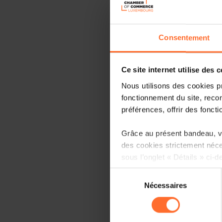
Consentement
Ce site internet utilise des 
Nous utilisons des cookies p
fonctionnement du site, recon
préférences, offrir des foncti
Grâce au présent bandeau, vo
des cookies strictement néce
sous l’onglet « Détails » ci-d
Sélection
Il est précisé que la navigati
Nécessaires
du
sociaux, sauvegarde des préfé
consentement
cas de refus de tous les coo