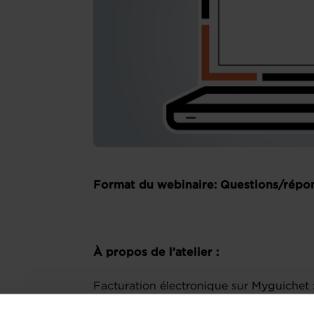
Format du webinaire: Questions/répon
À propos de l’atelier :
Facturation électronique sur Myguichet 