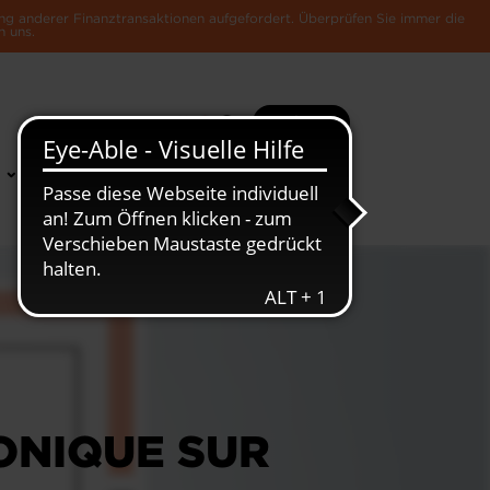
ng anderer Finanztransaktionen aufgefordert. Überprüfen Sie immer die
n uns.
Suche
Mehr
News &
Die Luxemburger
Publikationen
Wirtschaft
ONIQUE SUR