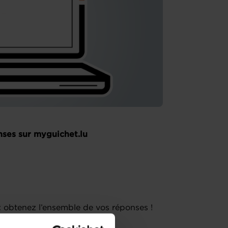
ses sur myguichet.lu
: obtenez l’ensemble de vos réponses !