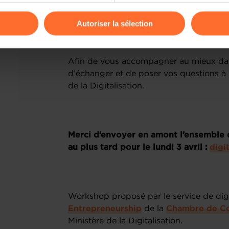
ces données ; ou
odifier ou retirer votre consentement à tout moment en cliquant su
un formulaire, qui permet de téléch
Autoriser la sélection
conforme et de la transmettre ensuit
ions sur la manière dont nous utilisons lescookies et sommes 
onsulter notre
Charte d’usage des cookies
et notre
Politique 
Afin de vous accompagner au mieux da
d’échanger et de poser vos questions à
de la Digitalisation.
Merci d’envoyer en amont l’ensemble d
au plus tard pour le lundi 3 avril :
digi
Workshop proposé par le service de digi
Entrepreneurship
de la
Chambre de C
Ministère de la Digitalisation.