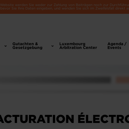
e Website werden Sie weder zur Zahlung von Beiträgen noch zur Durchführu
bevor Sie Ihre Daten eingeben, und wenden Sie sich im Zweifelsfall direkt a
Gutachten &
Luxembourg
Agenda /
Gesetzgebung
Arbitration Center
Events
FACTURATION ÉLECTR