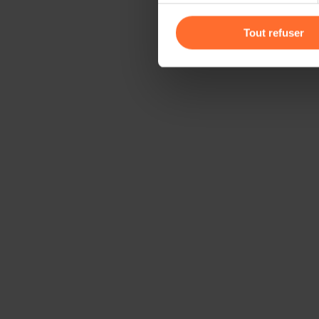
Vous avez la possibilité de m
gauche de chaque page.
Tout refuser
Pour de plus amples informat
personnelles, vous pouvez c
personnelles
.