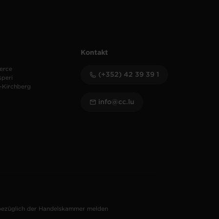
Kontakt
erce
(+352) 42 39 39 1
speri
-Kirchberg
info@cc.lu
bezüglich der Handelskammer melden