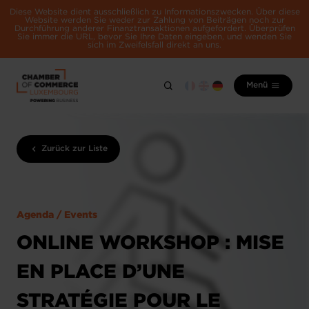
Diese Website dient ausschließlich zu Informationszwecken. Über diese
Website werden Sie weder zur Zahlung von Beiträgen noch zur
Durchführung anderer Finanztransaktionen aufgefordert. Überprüfen
Sie immer die URL, bevor Sie Ihre Daten eingeben, und wenden Sie
sich im Zweifelsfall direkt an uns.
Menü
Zurück zur Liste
Agenda / Events
ONLINE WORKSHOP : MISE
EN PLACE D’UNE
STRATÉGIE POUR LE