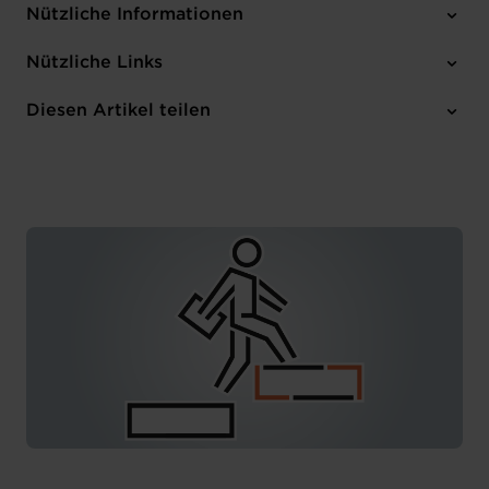
Nützliche Informationen
Donnerstag 28 Sep 2023
Nützliche Links
12:00 - 13:00
Online
Diesen Artikel teilen
Anmelden
Französisch