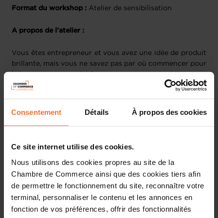
Format du workshop :
Atelier de sensibilisation
A propos de l’atelier :
Vous êtes entrepreneur et vous avez une idée de produit
brillante, mais vous ne savez pas par où commencer pour
la lancer sur le marché ?
Rejoignez notre atelier d'une heure et apprenez à
transformer votre vision en réalité au travers d’exemples
Consentement
Détails
À propos des cookies
concrets. Nous aborderons notamment l'identification de
votre client, la définition de votre proposition de valeur
unique et la création d'une stratégie de lancement
Ce site internet utilise des cookies.
réussie.
Nous utilisons des cookies propres au site de la
Chambre de Commerce ainsi que des cookies tiers afin
Plan de la session :
de permettre le fonctionnement du site, reconnaître votre
Prérequis
terminal, personnaliser le contenu et les annonces en
fonction de vos préférences, offrir des fonctionnalités
Les différents types de situation d’un lancement