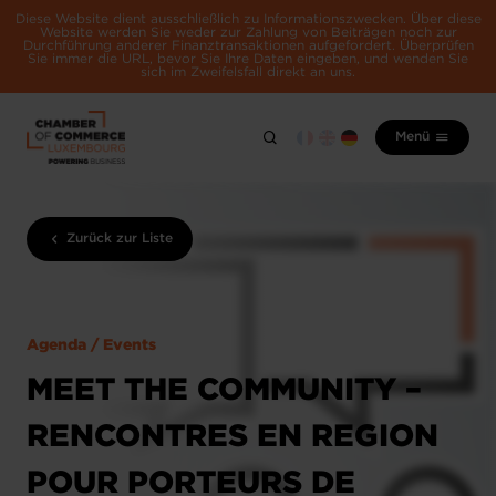
Diese Website dient ausschließlich zu Informationszwecken. Über diese
Website werden Sie weder zur Zahlung von Beiträgen noch zur
Durchführung anderer Finanztransaktionen aufgefordert. Überprüfen
Sie immer die URL, bevor Sie Ihre Daten eingeben, und wenden Sie
sich im Zweifelsfall direkt an uns.
Menü
Zurück zur Liste
Agenda / Events
MEET THE COMMUNITY –
RENCONTRES EN REGION
POUR PORTEURS DE