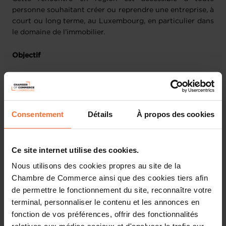
personne souhaitant créer ou reprendre une entreprise, à
court ou long terme, au Luxembourg, en particulier dans
le domaine de l’immobilier.
O
bjectif
Connaître les étapes incontournables, les conditions
de réussite et risques d'échec d'un projet de
création d'entreprise au Luxembourg
Consentement
Détails
À propos des cookies
Identifier les données de votre environnement
économique, juridique et fiscal à maîtriser
Identifier les organismes, les dispositifs de soutien et
Ce site internet utilise des cookies.
les aides au financement de la création d'entreprise
Nous utilisons des cookies propres au site de la
Connaître la réalité de terrain, les obstacles à
Chambre de Commerce ainsi que des cookies tiers afin
surmonter et les bonnes pratiques à appliquer dès
de permettre le fonctionnement du site, reconnaître votre
l’étape de la construction de votre projet
terminal, personnaliser le contenu et les annonces en
fonction de vos préférences, offrir des fonctionnalités
Thèmes abordés