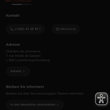
Kontakt
(+352) 42 39 39 1
info@cc.lu
Adresse
Chambre de commerce
7, rue Alcide de Gasperi
L-1615 Luxembourg-Kirchberg
Anfahrt
Bleiben Sie informiert
Bleiben Sie über Ihre bevorzugten Themen informiert.
In den Newsletter einschreiben