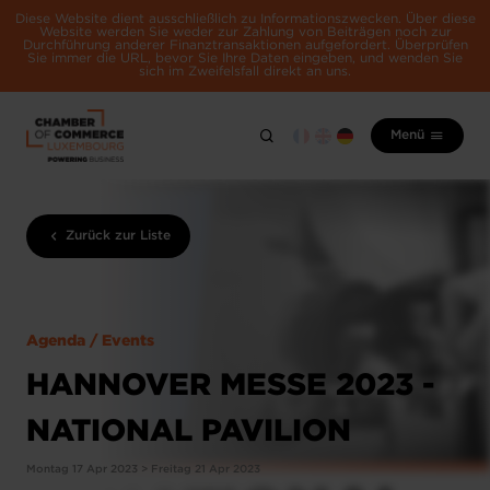
Diese Website dient ausschließlich zu Informationszwecken. Über diese
Website werden Sie weder zur Zahlung von Beiträgen noch zur
Durchführung anderer Finanztransaktionen aufgefordert. Überprüfen
Sie immer die URL, bevor Sie Ihre Daten eingeben, und wenden Sie
sich im Zweifelsfall direkt an uns.
Menü
Zurück zur Liste
Agenda / Events
HANNOVER MESSE 2023 -
NATIONAL PAVILION
Montag 17 Apr 2023 > Freitag 21 Apr 2023