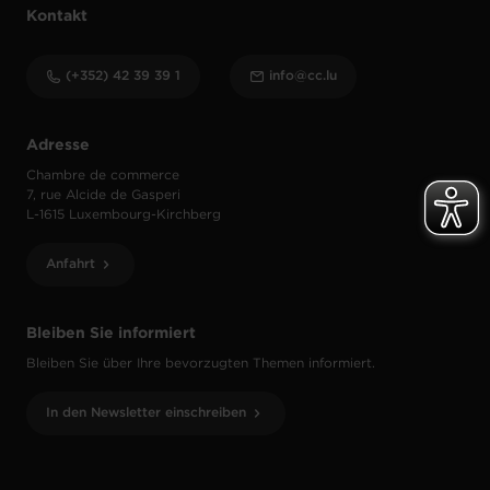
Kontakt
(+352) 42 39 39 1
info@cc.lu
Adresse
Chambre de commerce
7, rue Alcide de Gasperi
L-1615 Luxembourg-Kirchberg
Anfahrt
Bleiben Sie informiert
Bleiben Sie über Ihre bevorzugten Themen informiert.
In den Newsletter einschreiben