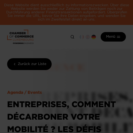
Diese Website dient ausschließlich zu Informationszwecken. Über diese
Website werden Sie weder zur Zahlung von Beiträgen noch zur
Durchführung anderer Finanztransaktionen aufgefordert. Überprüfen
Sie immer die URL, bevor Sie Ihre Daten eingeben, und wenden Sie
sich im Zweifelsfall direkt an uns.
Menü
Zurück zur Liste
Agenda / Events
ENTREPRISES, COMMENT
DÉCARBONER VOTRE
MOBILITÉ ? LES DÉFIS