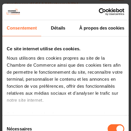
tendances dédié à l’électromobilité
Rejoignez-nous pour une soirée d’échanges en présence
de Madame la Ministre de la Mobilité, Yuriko Backes, du
Consentement
Détails
À propos des cookies
conférencier Nicolas Meilhan ainsi que d'experts en
mobilité qui partageront leurs expériences lors d’un
panel de discussion.
Ce site internet utilise des cookies.
Les échanges porteront sur les transformations actuelles,
Nous utilisons des cookies propres au site de la
les perspectives et solutions pratiques pour une mobilité
Chambre de Commerce ainsi que des cookies tiers afin
durable et efficiente. Parmi les thèmes abordés figureront
de permettre le fonctionnement du site, reconnaître votre
:
terminal, personnaliser le contenu et les annonces en
fonction de vos préférences, offrir des fonctionnalités
L'achat stratégique
relatives aux médias sociaux et d'analyser le trafic sur
La gestion de la flotte et l’efficacité opérationnelle
notre site internet.
L’infrastructure de recharge
Grâce au présent bandeau, vous pouvez accepter,
Les accompagnements et incitants politiques
refuser ou configurer les cookies selon vos préférences,
Sélection
à l’exception des cookies strictement nécessaires au
Nécessaires
du