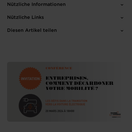
Nützliche Informationen
Mittwoch 20 Mär 2024
Nützliche Links
A partir de 17:30
Chambre de Commerce
Diesen Artikel teilen
Anmelden
Französisch