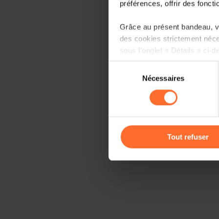
préférences, offrir des foncti
Grâce au présent bandeau, vo
des cookies strictement néce
sous l’onglet « Détails » ci-d
Sélection
Il est précisé que la navigati
Nécessaires
du
sociaux, sauvegarde des préfé
consentement
cas de refus de tous les coo
Vous avez la possibilité de m
gauche de chaque page.
Tout refuser
Pour de plus amples informat
personnelles, vous pouvez c
personnelles
.