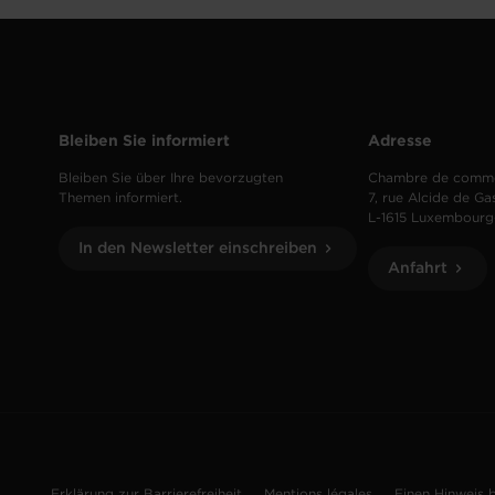
Bleiben Sie informiert
Adresse
Bleiben Sie über Ihre bevorzugten
Chambre de comm
Themen informiert.
7, rue Alcide de Ga
L-1615 Luxembourg
In den Newsletter einschreiben
Anfahrt
Erklärung zur Barrierefreiheit
Mentions légales
Einen Hinweis 