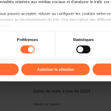
onnalités relatives aux médias sociaux et d'analyser le trafic sur n
la House of Training et abordant des 
stratégie, le management, la digitalisati
us pouvez accepter, refuser ou configurer les cookies selon vos
les stratégies d'augmentation des vent
ssaires au fonctionnement du site. Une description des différen
entrepreneurs et avec des experts 
essus.
augmenter votre chiffre d’affaires tou
priorités.
on sur le site et certaines fonctionnalités (ex : lecture de vidéos,
Préférences
Statistiques
rences de lecture vidéo, personnalisation de l’affichage du site
Le prochain cycle de formation "Booste
kies ou des cookies non nécessaires.
2024 et s'étalera jusqu’au 21 mai 2024.
individuelles. Veuillez noter que la partic
odifier ou retirer votre consentement à tout moment en cliquant su
En cas d'intérêt, merci de contacter d
Autoriser la sélection
Development de la House of 
ions sur la manière dont nous utilisons lescookies et sommes 
support@houseofentrepreneurship.lu
.
onsulter notre
Charte d’usage des cookies
et notre
Politique 
Dates de mars à mai de 2024 :
Détails par séance