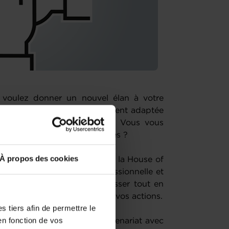
s voulez donner un nouvel élan à votre
 une stratégie de développement adaptée
 manière plus performante ? Vous vous
ues ou difficultés récurrentes ?
À propos des cookies
 ou redresser votre business, la House of
int sur votre situation professionnelle et
 mettre en place pour progresser tout en
mesure afin de concrétiser vos actions.
 tiers afin de permettre le
en fonction de vos
if gratuits, organisés en partenariat avec