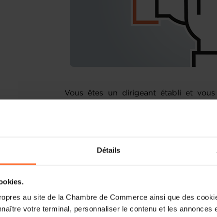
Vous êtes un dirigeant établi et vou
entreprise ? Vous souhaitez construire
à votre entreprise ou la gérer d'une
questionnez face à certaines problématiq
Détails
Si vous souhaitez développer, optimiser
Entrepreneurship vous aide à faire le po
à déterminer les actions prioritaires à
cookies.
vous proposant un accompagnement sur 
ropres au site de la Chambre de Commerce ainsi que des cookies
naître votre terminal, personnaliser le contenu et les annonces 
Grâce à des ateliers de coaching collect