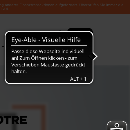
ng anderer Finanztransaktionen aufgefordert. Überprüfen Sie immer die
n uns.
Suche
Mehr
News &
Die Luxemburger
Publikationen
Wirtschaft
OTRE