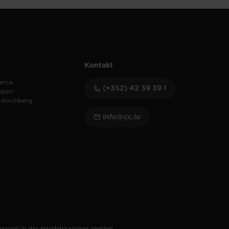
Kontakt
erce
(+352) 42 39 39 1
speri
-Kirchberg
info@cc.lu
bezüglich der Handelskammer melden