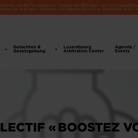
e Website werden Sie weder zur Zahlung von Beiträgen noch zur Durchführu
bevor Sie Ihre Daten eingeben, und wenden Sie sich im Zweifelsfall direkt a
Gutachten &
Luxembourg
Agenda /
Gesetzgebung
Arbitration Center
Events
LECTIF « BOOSTEZ V