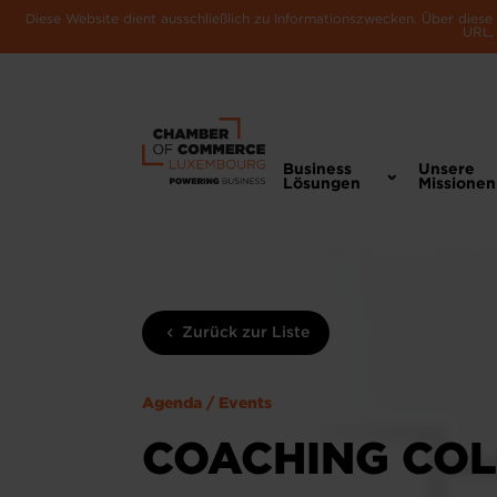
Diese Website dient ausschließlich zu Informationszwecken. Über dies
URL, 
Business
Unsere
Lösungen
Missionen
Zurück zur Liste
Agenda / Events
COACHING COL