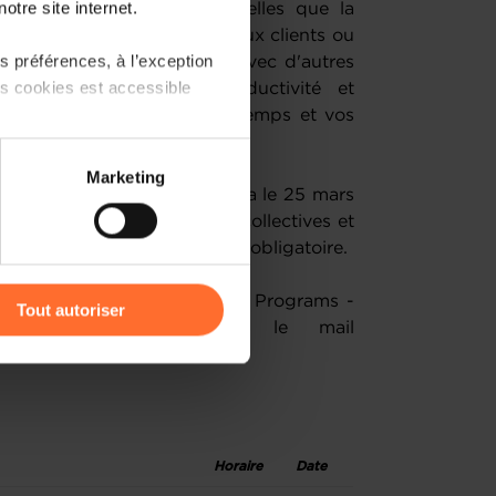
otre site internet.
thématiques essentielles telles que la
on, l'identification de nouveaux clients ou
 préférences, à l’exception
es, vous pourrez échanger avec d'autres
ts cookies est accessible
pour accroître votre productivité et
t en gérant au mieux votre temps et vos
 partage sur les réseaux
Marketing
) peuvent être affectées en
z votre entreprise" démarrera le 25 mars
 Il se compose de sessions collectives et
ipation à tous les ateliers est obligatoire.
r l’icône flottante en bas à
ès que possible l'équipe SME Programs -
Tout autoriser
Entrepreneurship, via le mail
amenés à traiter vos données
de protection des données
Horaire
Date