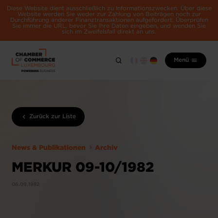
Diese Website dient ausschließlich zu Informationszwecken. Über diese
Website werden Sie weder zur Zahlung von Beiträgen noch zur
Durchführung anderer Finanztransaktionen aufgefordert. Überprüfen
Sie immer die URL, bevor Sie Ihre Daten eingeben, und wenden Sie
sich im Zweifelsfall direkt an uns.
Menü
Zurück zur Liste
News & Publikationen
Archiv
MERKUR 09-10/1982
06.09.1982