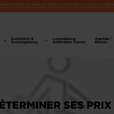
e Website werden Sie weder zur Zahlung von Beiträgen noch zur Durchführu
bevor Sie Ihre Daten eingeben, und wenden Sie sich im Zweifelsfall direkt a
Gutachten &
Luxembourg
Agenda /
Gesetzgebung
Arbitration Center
Events
ÉTERMINER SES PRIX