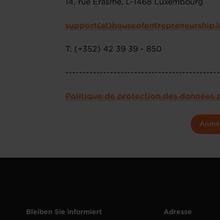
14, rue Erasme, L-1468 Luxembourg
support(at)houseofentrepreneurship.l
T: (+352) 42 39 39 - 850
--------------------------------------------
Politique de protection des données 
Anme
Bleiben Sie informiert
Adresse