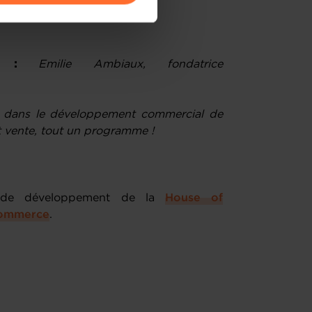
amenés à traiter vos données
de protection des données
:
Emilie Ambiaux, fondatrice
s dans le développement commercial de
et vente, tout un programme !
e de développement de la
House of
ommerce
.