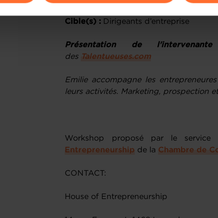
ions sur la manière dont nous utilisons lescookies et sommes 
Cible(s) :
Dirigeants d’entreprise
onsulter notre
Charte d’usage des cookies
et notre
Politique 
Présentation de l'intervenante
des
Talentueuses.com
Emilie accompagne les entrepreneure
leurs activités. Marketing, prospection 
Workshop proposé par le servic
Entrepreneurship
de la
Chambre de C
CONTACT:
House of Entrepreneurship