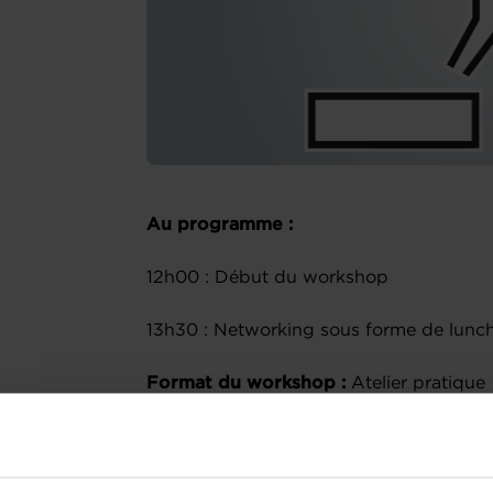
Au programme :
12h00 : Début du workshop
13h30 : Networking sous forme de lunc
Format du workshop :
Atelier pratique
A propos de l’atelier :
Trop cher, trop “cheap”...