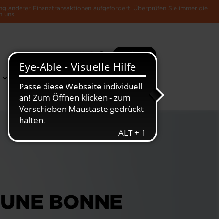
ng anderer Finanztransaktionen aufgefordert. Überprüfen Sie immer die
n uns.
Suche
Mehr
News &
Die Luxemburger
Publikationen
Wirtschaft
 UNE BONNE