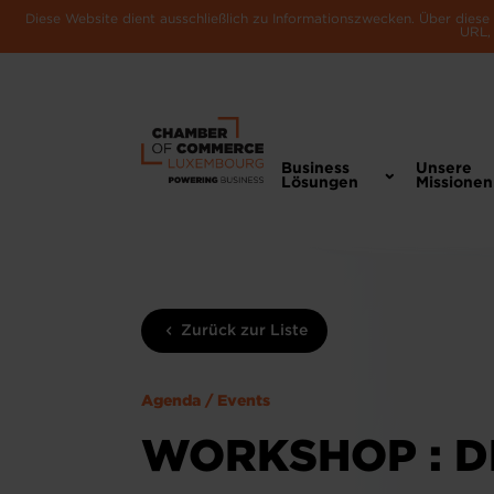
Diese Website dient ausschließlich zu Informationszwecken. Über dies
URL, 
Business
Unsere
Lösungen
Missionen
Zurück zur Liste
Agenda / Events
WORKSHOP : D