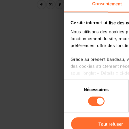
Consentement
Ce site internet utilise des 
Nous utilisons des cookies p
fonctionnement du site, recon
préférences, offrir des foncti
Grâce au présent bandeau, vo
des cookies strictement néce
sous l’onglet « Détails » ci-d
Sélection
Il est précisé que la navigati
Nécessaires
du
sociaux, sauvegarde des préfé
consentement
cas de refus de tous les coo
Vous avez la possibilité de m
gauche de chaque page.
Tout refuser