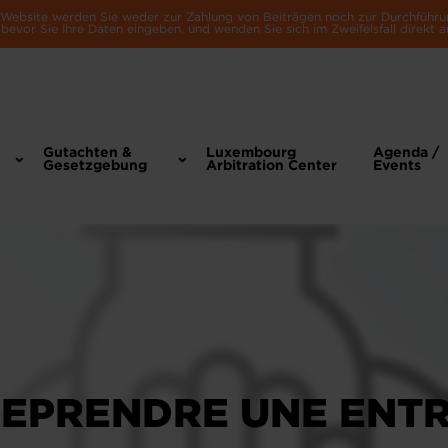
e Website werden Sie weder zur Zahlung von Beiträgen noch zur Durchführu
bevor Sie Ihre Daten eingeben, und wenden Sie sich im Zweifelsfall direkt a
Gutachten &
Luxembourg
Agenda /
Gesetzgebung
Arbitration Center
Events
REPRENDRE UNE ENTR