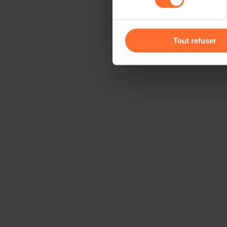
Vous avez la possibilité de m
gauche de chaque page.
Tout refuser
Pour de plus amples informat
personnelles, vous pouvez c
personnelles
.