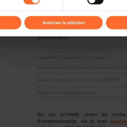
En un minimum de temps, vous aurez
permettront d’avancer dans votre projet
odifier ou retirer votre consentement à tout moment en cliquant su
Autoriser la sélection
Programme :
ions sur la manière dont nous utilisons lescookies et sommes 
Détails par séance
onsulter notre
Charte d’usage des cookies
et notre
Politique 
Comment constituer mon business plan de reprise ?
Leadership et management du dirigeant
Introduction aux méthodes de valorisation et de nég
Aspects juridiques de la reprise d’une entreprise
Préparation de l’entretien bancaire
En cas d'intérêt, merci de conta
Entrepreneurship, via le mail:
suppor