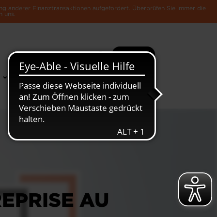
ng anderer Finanztransaktionen aufgefordert. Überprüfen Sie immer die
n uns.
Suche
Mehr
News &
Die Luxemburger
Publikationen
Wirtschaft
EPRISE AU