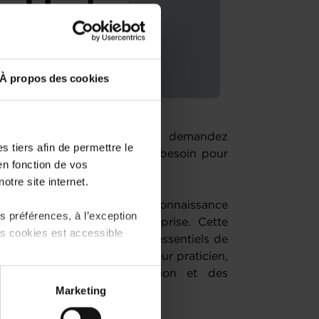
À propos des cookies
 une entreprise ? Vous vous demandez
 tiers afin de permettre le
e quels documents vous avez besoin pour
en fonction de vos
otre site internet.
 certaine préparation et connaissance
 préférences, à l’exception
site dans son projet de reprise. Cette
ts cookies est accessible
ra en 5 modules, les points essentiels de
ule est animé par un formateur praticien,
ssionnels de la transmission et des
 partage sur les réseaux
Marketing
une société.
) peuvent être affectées en