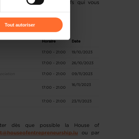
 en main les éléments clefs qui vous
 !
r l’icône flottante en bas à
Tout autoriser
amenés à traiter vos données
Horaire
Date
de protection des données
17:00 - 21:00
19/10/2023
17:00 - 21:00
26/10/2023
ociation
17:00 - 21:00
09/11/2023
16/11/2023
17:00 - 21:00
17:00 - 21:00
23/11/2023
cter dès que possible la House of
t@houseofentrepreneurship.lu
ou par