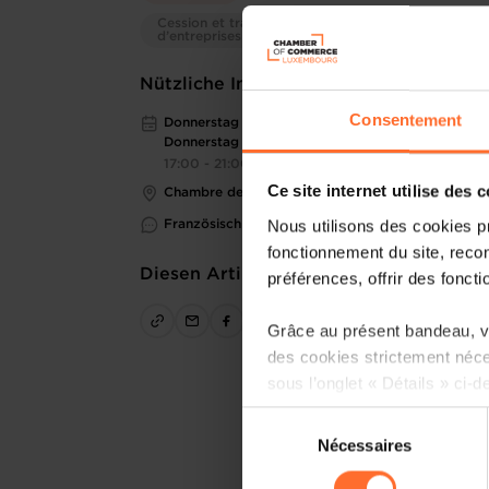
Cession et transmission
d’entreprises
Nützliche Informationen
Consentement
Donnerstag 19 Okt 2023 >
Donnerstag 23 Nov 2023
17:00 - 21:00
Ce site internet utilise des 
Chambre de Commerce
Nous utilisons des cookies p
Französisch
fonctionnement du site, recon
Diesen Artikel teilen
préférences, offrir des foncti
Grâce au présent bandeau, vo
des cookies strictement néce
sous l’onglet « Détails » ci-d
Sélection
Il est précisé que la navigati
Nécessaires
du
sociaux, sauvegarde des préfé
consentement
cas de refus de tous les coo