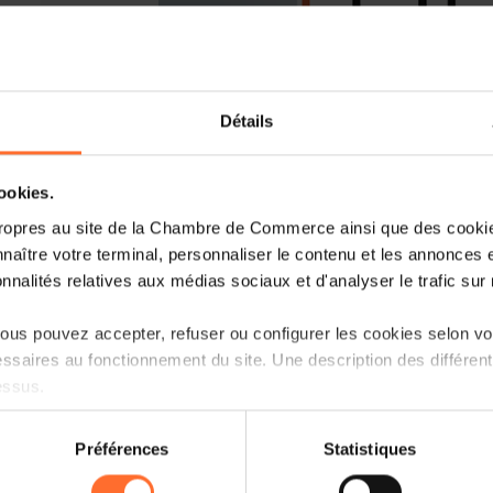
Détails
cookies.
Vous avez pour projet de reprendre
ropres au site de la Chambre de Commerce ainsi que des cookies
quelles sont les étapes à réaliser ? D
naître votre terminal, personnaliser le contenu et les annonces 
être en conformité ?
onnalités relatives aux médias sociaux et d'analyser le trafic sur n
Reprendre une entreprise demande une
us pouvez accepter, refuser ou configurer les cookies selon vos
afin d’augmenter ses chances de réus
ssaires au fonctionnement du site. Une description des différen
nouvelle formation de type court couvri
essus.
la reprise d’une entreprise. Chaque mod
complété de contributions de profe
on sur le site et certaines fonctionnalités (ex : lecture de vidéos,
Préférences
Statistiques
témoignages de personnes ayant repris 
rences de lecture vidéo, personnalisation de l’affichage du site
kies ou des cookies non nécessaires.