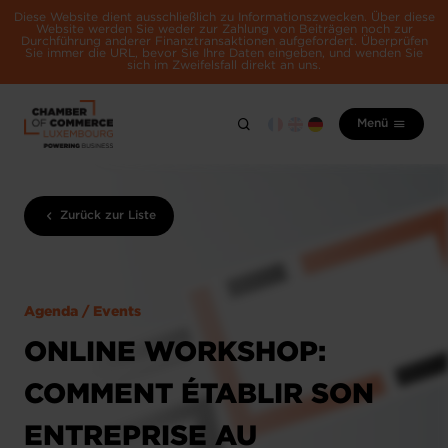
Diese Website dient ausschließlich zu Informationszwecken. Über diese
Website werden Sie weder zur Zahlung von Beiträgen noch zur
Durchführung anderer Finanztransaktionen aufgefordert. Überprüfen
Sie immer die URL, bevor Sie Ihre Daten eingeben, und wenden Sie
sich im Zweifelsfall direkt an uns.
Menü
Zurück zur Liste
Agenda / Events
ONLINE WORKSHOP:
COMMENT ÉTABLIR SON
ENTREPRISE AU