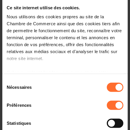
Entrepreneurship, le point de contact unique pour les
entrepreneurs.
Ce site internet utilise des cookies.
Nous utilisons des cookies propres au site de la
Comment? Participez à une prochaine session « le
Chambre de Commerce ainsi que des cookies tiers afin
parcours du créateur d’entreprise au Luxembourg», qui
de permettre le fonctionnement du site, reconnaître votre
vous informera sur l’écosystème, le cadre réglementaire
terminal, personnaliser le contenu et les annonces en
et les démarches à suivre.
fonction de vos préférences, offrir des fonctionnalités
relatives aux médias sociaux et d'analyser le trafic sur
Programme
notre site internet.
Première partie: tutoriel, en 45 minutes
Grâce au présent bandeau, vous pouvez accepter,
refuser ou configurer les cookies selon vos préférences,
Aperçu des organismes de soutien aux
Sélection
entrepreneurs au Luxembourg
à l’exception des cookies strictement nécessaires au
Nécessaires
du
fonctionnement du site. Une description des différents
Principaux aspects administratifs, légaux et fiscaux à
consentement
cookies est accessible sous l’onglet « Détails » ci-
connaître
Préférences
dessus.
Comprendre la procédure liée à l’autorisation
d’établissement et les étapes suivantes
Il est précisé que la navigation sur le site et certaines
Statistiques
fonctionnalités (ex : lecture de vidéos, partage sur les